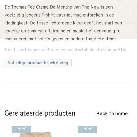
De Thomas Tee Creme De Menthe van The New is een
veelzijdig jongens T-shirt dat niet mag ontbreken in de
kledingkast. De frisse lichtgroene kleur geeft het shirt een
speelse en zomerse uitstraling en maakt het eenvoudig te
combineren met shorts, jeans en andere favoriete items.
Het T-shirt is gemaakt van een comfortabele stof die prettig
aanvoelt op de huid en fijn draagt gedurende de dag. Dankzij
Volledige product beschrijving
de comfortabele pasvorm heeft je kindje voldoende
bewegingsvrijheid om te spelen, ontdekken en actief bezig te
zijn.
Draag de Thomas Tee casual op een korte broek tijdens warme
dagen of combineer hem met een jeans voor een complete
dagelijkse outfit.
Gerelateerde producten
Back to home
Een comfortabele basic die gemakkelijk te combineren is en
seizoen na seizoen van pas komt.
-50%
-50%