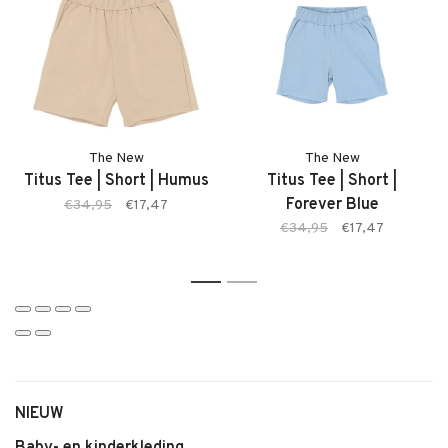
Twijfel je ergens over? Neem gerust contact met ons op. We
adviseren je graag.
Kenmerken
• Jongens T-shirt van The New
• Model: Thomas Tee
• Kleur: Creme De Menthe (lichtgroen)
The New
The New
• Zachte comfortabele stof
Titus Tee | Short | Humus
Titus Tee | Short |
• Comfortabele pasvorm
Forever Blue
€34,95
€17,47
• Makkelijk te combineren
€34,95
€17,47
• Geschikt voor dagelijks gebruik
1
2
NIEUW