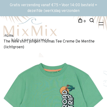
Gratis verzending vanaf €75 • Voor 14:00 besteld =
dezelfde (werk)dag verzonden
0
Home
The New shirt jongen Thomas Tee Creme De Menthe
(lichtgroen)