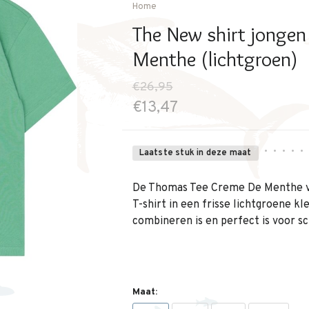
Home
The New shirt jonge
Menthe (lichtgroen)
€26,95
€13,47
•
•
•
•
•
Laatste stuk in deze maat
De Thomas Tee Creme De Menthe va
T-shirt in een frisse lichtgroene kle
combineren is en perfect is voor sc
Maat: