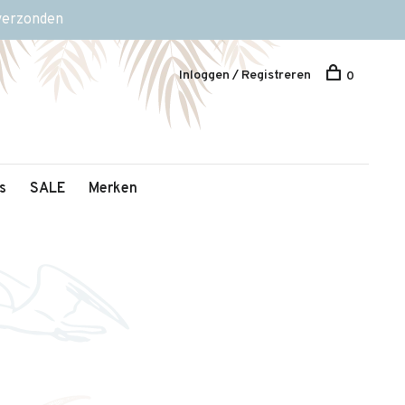
 verzonden
Inloggen / Registreren
0
s
SALE
Merken