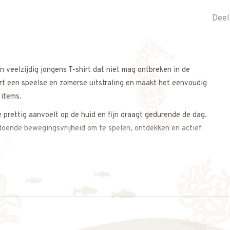
Deel
eelzijdig jongens T-shirt dat niet mag ontbreken in de
hirt een speelse en zomerse uitstraling en maakt het eenvoudig
 items.
 prettig aanvoelt op de huid en fijn draagt gedurende de dag.
doende bewegingsvrijheid om te spelen, ontdekken en actief
dens warme dagen of combineer hem met een jeans voor een
n is en seizoen na seizoen van pas komt.
 op. We adviseren je graag.