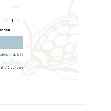
-
+
zonden
uders in NL & BE
af) / Creditcard