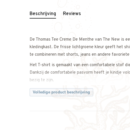
Beschrijving
Reviews
De Thomas Tee Creme De Menthe van The New is een v
kledingkast. De frisse lichtgroene kleur geeft het s
te combineren met shorts, jeans en andere favoriete
Het T-shirt is gemaakt van een comfortabele stof die
Dankzij de comfortabele pasvorm heeft je kindje vol
bezig te zijn.
Draag de Thomas Tee casual op een korte broek tij
Volledige product beschrijving
complete dagelijkse outfit.
Een comfortabele basic die gemakkelijk te combinere
Twijfel je ergens over? Neem gerust contact met ons
Kenmerken