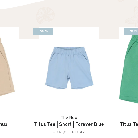
-50%
-50
The New
umus
Titus Tee | Short | Forever Blue
Titus T
€34,95
€17,47