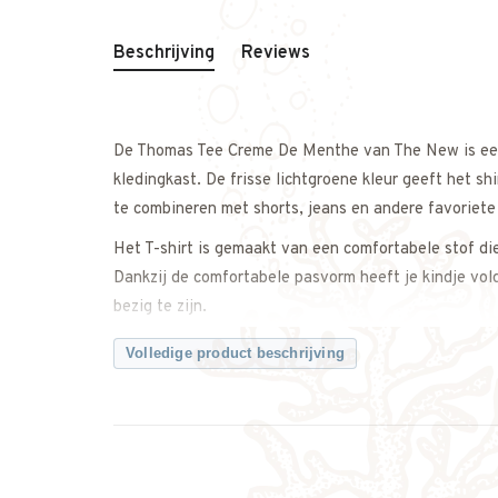
Beschrijving
Reviews
De Thomas Tee Creme De Menthe van The New is een v
kledingkast. De frisse lichtgroene kleur geeft het s
te combineren met shorts, jeans en andere favoriete
Het T-shirt is gemaakt van een comfortabele stof die
Dankzij de comfortabele pasvorm heeft je kindje vol
bezig te zijn.
Draag de Thomas Tee casual op een korte broek tij
Volledige product beschrijving
complete dagelijkse outfit.
Een comfortabele basic die gemakkelijk te combinere
Twijfel je ergens over? Neem gerust contact met ons
Kenmerken