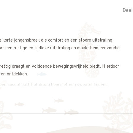
Deel
 korte jongensbroek die comfort en een stoere uitstraling
rt een rustige en tijdloze uitstraling en maakt hem eenvoudig
rettig draagt en voldoende bewegingsvrijheid biedt. Hierdoor
n en ontdekken.
 een casual outfit of draag hem met een sweater tijdens
ntbreken in de zomergarderobe.
 op. We adviseren je graag.