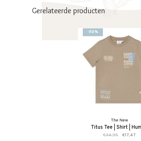
• Model: Titus Short
Gerelateerde producten
• Kleur: Humus (bruin)
• Comfortabele pasvorm
• Zachte stof
-50%
• Makkelijk te combineren
• Geschikt voor dagelijks gebruik
The New
Titus Tee | Shirt | Hu
€34,95
€17,47