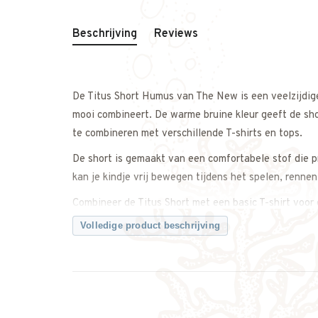
Beschrijving
Reviews
De Titus Short Humus van The New is een veelzijdige
mooi combineert. De warme bruine kleur geeft de sho
te combineren met verschillende T-shirts en tops.
De short is gemaakt van een comfortabele stof die p
kan je kindje vrij bewegen tijdens het spelen, renne
Combineer de Titus Short met een basic T-shirt voor
koelere momenten.
Volledige product beschrijving
Een comfortabele en praktische short die niet mag o
Twijfel je ergens over? Neem gerust contact met ons
Kenmerken
• Korte jongensbroek van The New