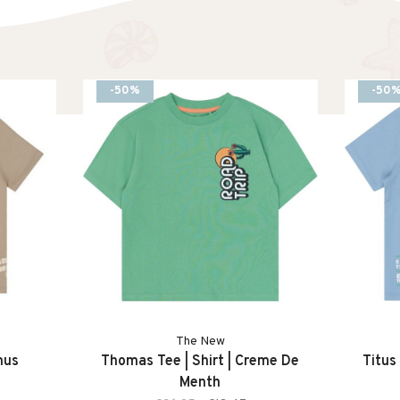
-50%
-50
The New
mus
Thomas Tee | Shirt | Creme De
Titus 
Menth