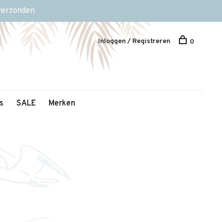
 verzonden
Inloggen / Registreren
0
s
SALE
Merken