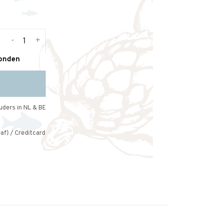
-
+
zonden
uders in NL & BE
af) / Creditcard