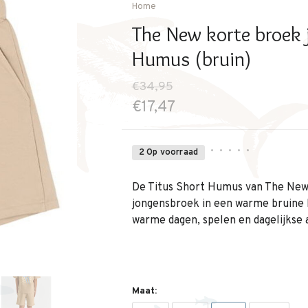
Home
The New korte broek 
Humus (bruin)
€34,95
€17,47
•
•
•
•
•
2 Op voorraad
De Titus Short Humus van The New
jongensbroek in een warme bruine kl
warme dagen, spelen en dagelijkse 
Maat: