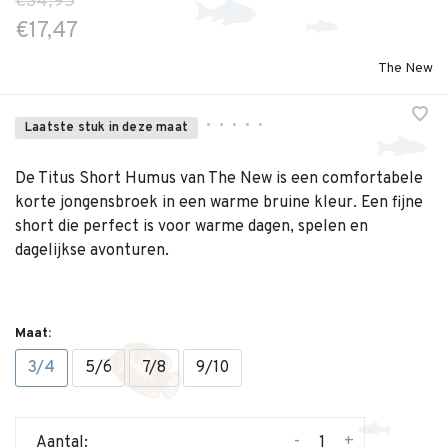
€34,95
€17,47
The New
•
•
•
•
•
Laatste stuk in deze maat
De Titus Short Humus van The New is een comfortabele
korte jongensbroek in een warme bruine kleur. Een fijne
short die perfect is voor warme dagen, spelen en
dagelijkse avonturen.
Maat:
3/4
5/6
7/8
9/10
-
+
Aantal: