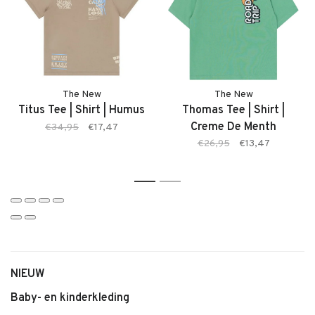
• Model: Titus Short
• Kleur: Humus (bruin)
• Comfortabele pasvorm
• Zachte stof
• Makkelijk te combineren
The New
The New
• Geschikt voor dagelijks gebruik
Titus Tee | Shirt | Humus
Thomas Tee | Shirt |
Creme De Menth
€34,95
€17,47
€26,95
€13,47
1
2
NIEUW
Baby- en kinderkleding