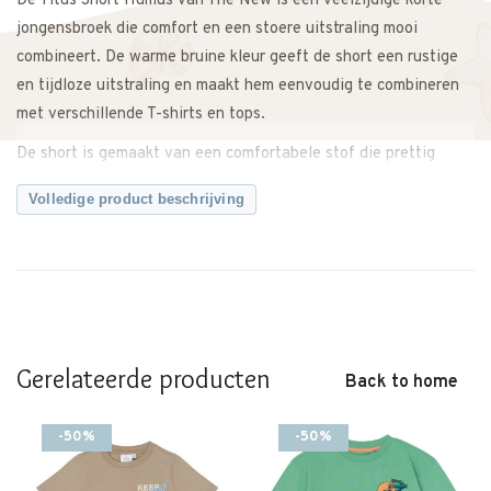
De Titus Short Humus van The New is een veelzijdige korte
jongensbroek die comfort en een stoere uitstraling mooi
combineert. De warme bruine kleur geeft de short een rustige
en tijdloze uitstraling en maakt hem eenvoudig te combineren
met verschillende T-shirts en tops.
De short is gemaakt van een comfortabele stof die prettig
draagt en voldoende bewegingsvrijheid biedt. Hierdoor kan je
Volledige product beschrijving
kindje vrij bewegen tijdens het spelen, rennen en ontdekken.
Combineer de Titus Short met een basic T-shirt voor een casual
outfit of draag hem met een sweater tijdens koelere momenten.
Een comfortabele en praktische short die niet mag ontbreken in
de zomergarderobe.
Gerelateerde producten
Back to home
Twijfel je ergens over? Neem gerust contact met ons op. We
adviseren je graag.
-50%
-50%
Kenmerken
• Korte jongensbroek van The New