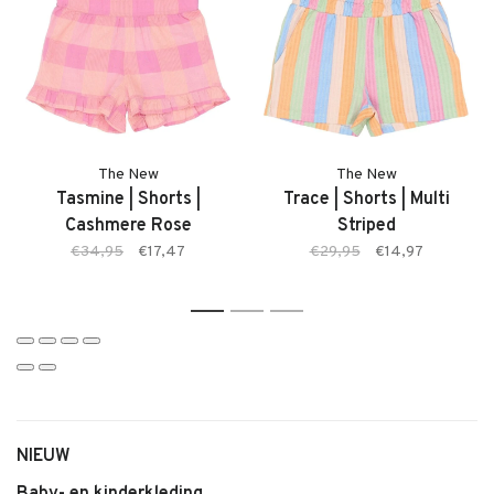
adviseren je graag.
Kenmerken
• Meisjes T-shirt van The New
• Model: Taylen Tee
• Kleur: Cashmere Rose (donkerroze)
• Zachte comfortabele stof
The New
The New
• Fijne pasvorm
Tasmine | Shorts |
Trace | Shorts | Multi
• Makkelijk te combineren
Cashmere Rose
Striped
• Geschikt voor dagelijks gebruik
€34,95
€17,47
€29,95
€14,97
1
2
3
NIEUW