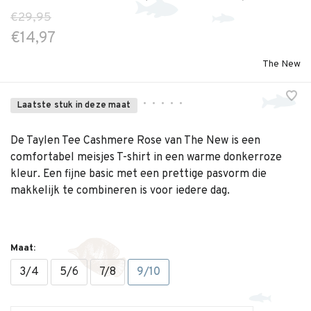
€29,95
€14,97
The New
•
•
•
•
•
Laatste stuk in deze maat
De Taylen Tee Cashmere Rose van The New is een
comfortabel meisjes T-shirt in een warme donkerroze
kleur. Een fijne basic met een prettige pasvorm die
makkelijk te combineren is voor iedere dag.
Maat:
3/4
5/6
7/8
9/10