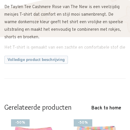
De Taylen Tee Cashmere Rose van The New is een veelzijdig
meisjes T-shirt dat comfort en stijl mooi samenbrengt. De
warme donkerroze kleur geeft het shirt een vrolijke en speelse
uitstraling en maakt het eenvoudig te combineren met rokjes,
shorts en broeken.
Het T-shirt is gemaakt van een zachte en comfortabele stof die
prettig aanvoelt op de huid. Dankzij de fijne pasvorm heeft je
Volledige product beschrijving
kindje voldoende bewegingsvrijheid om de hele dag te spelen,
ontdekken en bewegen.
Draag de Taylen Tee op een korte broek voor een zomerse
outfit of combineer het shirt met een rokje voor een meer
speelse look.
Gerelateerde producten
Een comfortabele basic die gemakkelijk te combineren is en
Back to home
geschikt is voor verschillende momenten.
-50%
-50%
Twijfel je ergens over? Neem gerust contact met ons op. We