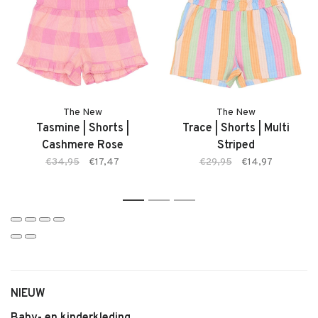
adviseren je graag.
Kenmerken
• Meisjes T-shirt van The New
• Model: Taylen Tee
• Kleur: Cashmere Rose (donkerroze)
• Zachte comfortabele stof
The New
The New
• Fijne pasvorm
Tasmine | Shorts |
Trace | Shorts | Multi
• Makkelijk te combineren
Cashmere Rose
Striped
• Geschikt voor dagelijks gebruik
€34,95
€17,47
€29,95
€14,97
1
2
3
NIEUW