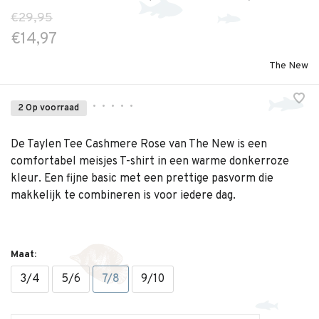
€29,95
€14,97
The New
•
•
•
•
•
2 Op voorraad
De Taylen Tee Cashmere Rose van The New is een
comfortabel meisjes T-shirt in een warme donkerroze
kleur. Een fijne basic met een prettige pasvorm die
makkelijk te combineren is voor iedere dag.
Maat:
3/4
5/6
7/8
9/10