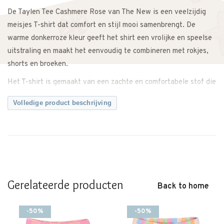
De Taylen Tee Cashmere Rose van The New is een veelzijdig
meisjes T-shirt dat comfort en stijl mooi samenbrengt. De
warme donkerroze kleur geeft het shirt een vrolijke en speelse
uitstraling en maakt het eenvoudig te combineren met rokjes,
shorts en broeken.
Het T-shirt is gemaakt van een zachte en comfortabele stof die
prettig aanvoelt op de huid. Dankzij de fijne pasvorm heeft je
Volledige product beschrijving
kindje voldoende bewegingsvrijheid om de hele dag te spelen,
ontdekken en bewegen.
Draag de Taylen Tee op een korte broek voor een zomerse
outfit of combineer het shirt met een rokje voor een meer
speelse look.
Gerelateerde producten
Een comfortabele basic die gemakkelijk te combineren is en
Back to home
geschikt is voor verschillende momenten.
-50%
-50%
Twijfel je ergens over? Neem gerust contact met ons op. We