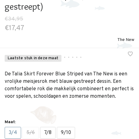
gestreept)
€34,95
€17,47
The New
•
•
•
•
•
Laatste stuk in deze maat
De Talia Skirt Forever Blue Striped van The New is een
vrolijke meisjesrok met blauw gestreept dessin. Een
comfortabele rok die makkelijk combineert en perfect is
voor spelen, schooldagen en zomerse momenten.
Maat:
3/4
5/6
7/8
9/10