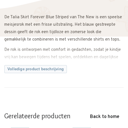
De Talia Skirt Forever Blue Striped van The New is een speelse
meisjesrok met een frisse uitstraling. Het blauw gestreepte
dessin geeft de rok een tijdloze en zomerse look die
gemakkelijk te combineren is met verschillende shirts en tops.
De rok is ontworpen met comfort in gedachten, zodat je kindje
vrij kan bewegen tijdens het spelen, ontdekken en dagelijkse
avonturen. Dankzij de fijne pasvorm zit de rok prettig
Volledige product beschrijving
gedurende de hele dag.
Combineer de Talia Skirt met een basic T-shirt voor een casual
outfit of draag hem samen met een mooie top voor een meer
complete en vrolijke look.
Een veelzijdige rok die zowel comfortabel als stijlvol is en
Gerelateerde producten
eenvoudig te combineren valt.
Back to home
Twijfel je ergens over? Neem gerust contact met ons op. We