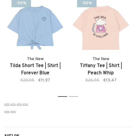
-50%
-50%
adviseren je graag.
Kenmerken
• Meisjesrok van The New
• Model: Talia Skirt
• Kleur: Forever Blue Striped (blauw gestreept)
• Comfortabele pasvorm
• Gestreept dessin
The New
The New
• Makkelijk te combineren
Tilda Short Tee | Shirt |
Tiffany Tee | Shirt |
• Geschikt voor dagelijks gebruik
Forever Blue
Peach Whip
€23,95
€11,97
€26,95
€13,47
1
2