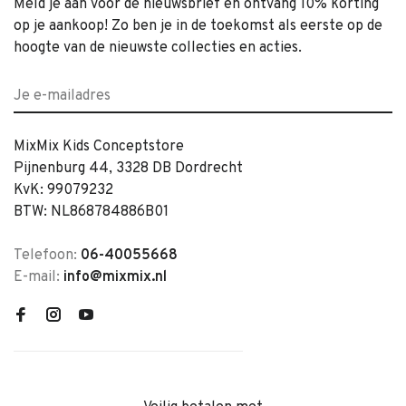
Meld je aan voor de nieuwsbrief en ontvang 10% korting
op je aankoop! Zo ben je in de toekomst als eerste op de
hoogte van de nieuwste collecties en acties.
MixMix Kids Conceptstore
Pijnenburg 44, 3328 DB Dordrecht
KvK: 99079232
BTW: NL868784886B01
Telefoon:
06-40055668
E-mail:
info@mixmix.nl