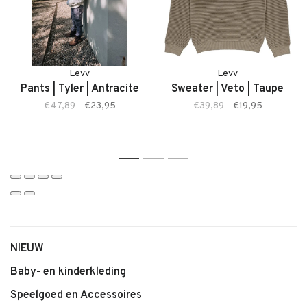
Kenmerken:
• Kinderbroek van LEVV
• Comfortabele pasvorm
Levv
Levv
• Zachte, soepele stof
Pants | Tyler | Antracite
Sweater | Veto | Taupe
• Kleur Sand
€47,89
€23,95
€39,89
€19,95
• Geschikt voor dagelijks gebruik
• Makkelijk te combineren
1
2
3
NIEUW
Baby- en kinderkleding
Speelgoed en Accessoires