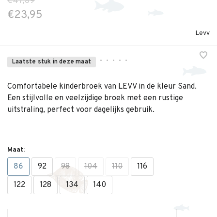
€47,89
€23,95
Levv
•
•
•
•
•
Laatste stuk in deze maat
Comfortabele kinderbroek van LEVV in de kleur Sand.
Een stijlvolle en veelzijdige broek met een rustige
uitstraling, perfect voor dagelijks gebruik.
Maat:
86
92
98
104
110
116
122
128
134
140