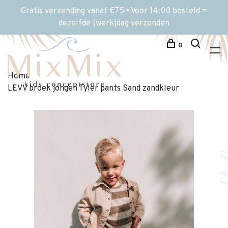
Gratis verzending vanaf €75 • Voor 14:00 besteld =
dezelfde (werk)dag verzonden
0
Home
LEVV broek jongen Tyler pants Sand zandkleur