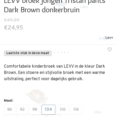
LEVV broek jongen Tristan pants
Dark Brown donkerbruin
€49,89
€24,95
Levv
•
•
•
•
•
Laatste stuk in deze maat
Comfortabele kinderbroek van LEVV in de kleur Dark
Brown. Een stoere en stijlvolle broek met een warme
uitstraling, perfect voor dagelijks gebruik.
Maat:
86
92
98
104
110
116