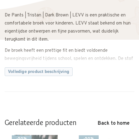
De Pants | Tristan | Dark Brown | LEVV is een praktische en
comfortabele broek voor kinderen. LEVV staat bekend om hun
eigentijdse ontwerpen en fijne pasvormen, wat duidelijk
terugkomt in dit item.
De broek heeft een prettige fit en biedt voldoende
bewegingsvrijheid tijdens school, spelen en ontdekken. De stof
voelt zacht aan en zorgt ervoor dat de broek de hele dag
Volledige product beschrijving
comfortabel zit.
De kleur Dark Brown geeft de broek een krachtige en tijdloze
uitstraling. Makkelijk te combineren met een sweater, T-shirt of
blouse voor een complete outfit. Ook geschikt voor een iets
nettere look tijdens een verjaardag of familiediner.
Gerelateerde producten
Een veelzijdige basic die het hele seizoen gedragen kan
Back to home
worden.