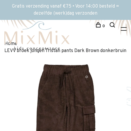
Gratis verzending vanaf €75 • Voor 14:00 besteld =
dezelfde (werk)dag verzonden
0
Home
LEVV broek jongen Tristan pants Dark Brown donkerbruin