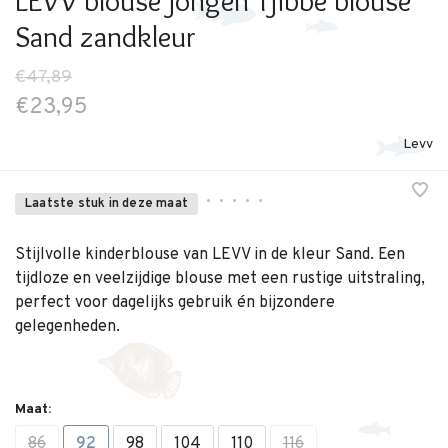
LEVV blouse jongen Tjibbe blouse
Sand zandkleur
€47,89
€23,95
Levv
•
•
•
•
•
Laatste stuk in deze maat
Stijlvolle kinderblouse van LEVV in de kleur Sand. Een
tijdloze en veelzijdige blouse met een rustige uitstraling,
perfect voor dagelijks gebruik én bijzondere
gelegenheden.
Maat:
86
92
98
104
110
116