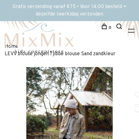
Gratis verzending vanaf €75 • Voor 14:00 besteld =
dezelfde (werk)dag verzonden
0
Home
LEVV blouse jongen Tjibbe blouse Sand zandkleur