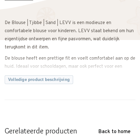
De Blouse | Tjibbe | Sand | LEVV is een modieuze en
comfortabele blouse voor kinderen. LEVV staat bekend om hun
eigentijdse ontwerpen en fijne pasvormen, wat duidelijk
terugkomt in dit item.
De blouse heeft een prettige fit en voelt comfortabel aan op de
huid. Ideaal voor schooldagen, maar ook perfect voor een
nettere gelegenheid. Dankzij de soepele stof biedt de blouse
Volledige product beschrijving
voldoende bewegingsvrijheid en blijft hij prettig zitten
gedurende de dag.
De kleur Sand geeft de blouse een natuurlijke en stijlvolle
uitstraling. Makkelijk te combineren met een broek of jeans
voor een complete outfit. Ook zeer geschikt voor feestdagen,
een bruiloft of een familiediner.
Gerelateerde producten
Back to home
Een veelzijdig item dat zowel casual als feestelijk gedragen