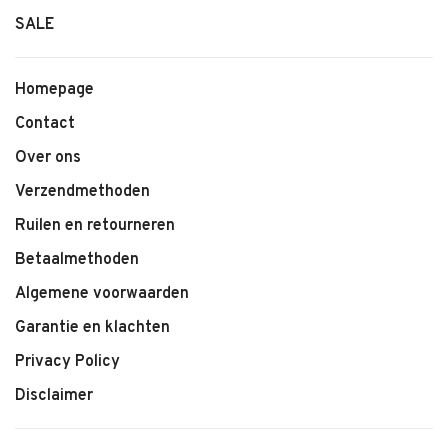
SALE
Kenmerken:
• Kinderbroek van LEVV
Homepage
• Comfortabele pasvorm
Contact
• Zachte, soepele stof
Over ons
• Kleur Antracite
• Geschikt voor dagelijks gebruik
Verzendmethoden
• Makkelijk te combineren
Ruilen en retourneren
Betaalmethoden
Algemene voorwaarden
Garantie en klachten
Privacy Policy
Disclaimer