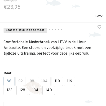
€47,89
€23,95
Levv
•
•
•
•
•
Laatste stuk in deze maat
Comfortabele kinderbroek van LEVV in de kleur
Antracite. Een stoere en veelzijdige broek met een
tijdloze uitstraling, perfect voor dagelijks gebruik.
Maat:
86
92
98
104
110
116
122
128
134
140