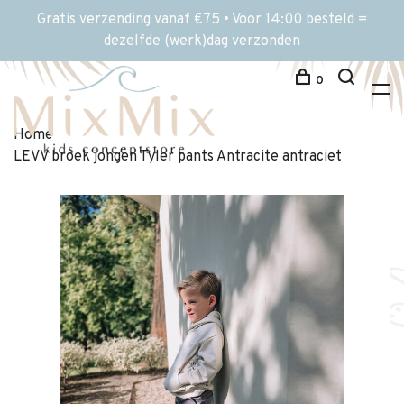
Gratis verzending vanaf €75 • Voor 14:00 besteld =
dezelfde (werk)dag verzonden
0
Home
LEVV broek jongen Tyler pants Antracite antraciet