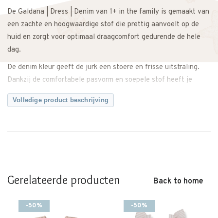
De Galdana | Dress | Denim van 1+ in the family is gemaakt van
een zachte en hoogwaardige stof die prettig aanvoelt op de
huid en zorgt voor optimaal draagcomfort gedurende de hele
dag.
De denim kleur geeft de jurk een stoere en frisse uitstraling.
Dankzij de comfortabele pasvorm en soepele stof heeft je
kindje voldoende bewegingsvrijheid tijdens spelen, kruipen of
Volledige product beschrijving
ontdekken. Ideaal als complete outfit, maar ook mooi te
combineren met een legging of vestje op frissere dagen.
Zowel casual te dragen als iets netter te stylen voor een
speciale gelegenheid.
Een comfortabele en tijdloze jurk met een stoere, zomerse
Gerelateerde producten
uitstraling.
Back to home
Twijfel je over de maat? Neem gerust contact met ons op. We
-50%
-50%
adviseren je graag.