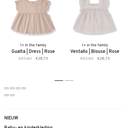
Kenmerken:
• Galdana Dress van 1+ in the family
• Zachte, comfortabele stof
• Kleur: Denim
• Comfortabele pasvorm
• Geschikt voor baby’s en jonge kinderen
1+ in the family
1+ in the family
Gualta | Dress | Rose
Ventallo | Blouse | Rose
• Tijdloze en stijlvolle uitstraling
€57,50
€28,75
€57,50
€28,75
• Makkelijk te combineren
1
2
NIEUW