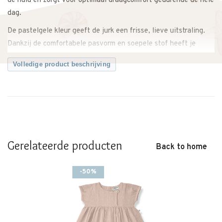
de huid en zorgt voor optimaal draagcomfort gedurende de hele
dag.
De pastelgele kleur geeft de jurk een frisse, lieve uitstraling.
Dankzij de comfortabele pasvorm en soepele stof heeft je
kindje voldoende bewegingsvrijheid tijdens spelen, kruipen of
Volledige product beschrijving
dansen. Licht en luchtig, ideaal voor warme dagen.
Makkelijk te combineren met een vestje of legging op koelere
momenten. Zowel casual als iets netter te dragen.
Een comfortabele en tijdloze jurk met een zachte, zomerse
uitstraling.
Gerelateerde producten
Back to home
Twijfel je over de maat? Neem gerust contact met ons op. We
adviseren je graag.
-50%
Kenmerken:
• Troya Dress van 1+ in the family
• Zachte, comfortabele stof