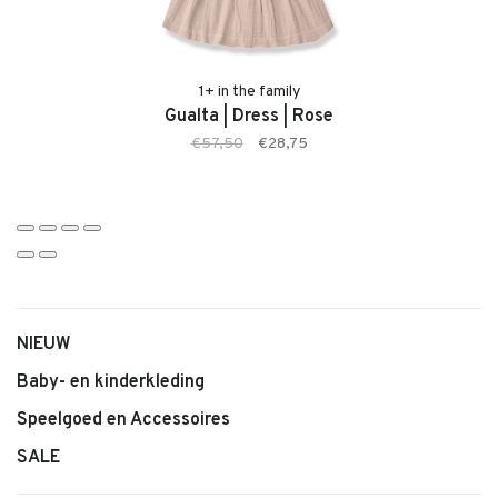
• Kleur: Pastel Yellow
• Comfortabele pasvorm
• Geschikt voor baby’s en jonge kinderen
• Tijdloze en stijlvolle uitstraling
1+ in the family
Gualta | Dress | Rose
• Makkelijk te combineren
€57,50
€28,75
NIEUW
Baby- en kinderkleding
Speelgoed en Accessoires
SALE