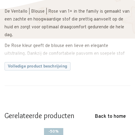
De Ventallo | Blouse | Rose van 1+ in the family is gemaakt van
een zachte en hoogwaardige stof die prettig aanvoelt op de
huid en zorgt voor optimaal draagcomfort gedurende de hele
dag.
De Rose kleur geeft de blouse een lieve en elegante
uitstraling. Dankzij de comfortabele pasvorm en soepele stof
heeft je kindje voldoende bewegingsvrijheid tijdens spelen,
Volledige product beschrijving
kruipen of wandelen.
Makkelijk te combineren met een broek, legging of rok voor een
complete en stijlvolle outfit. Zowel casual te dragen als iets
netter te stylen.
Een comfortabele en tijdloze blouse met een zachte, moderne
Gerelateerde producten
uitstraling.
Back to home
Twijfel je over de maat? Neem gerust contact met ons op. We
-50%
adviseren je graag.