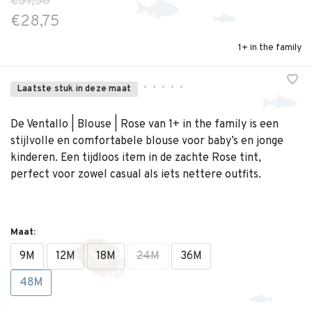
€57,50
€28,75
1+ in the family
•
•
•
•
•
Laatste stuk in deze maat
De Ventallo | Blouse | Rose van 1+ in the family is een
stijlvolle en comfortabele blouse voor baby’s en jonge
kinderen. Een tijdloos item in de zachte Rose tint,
perfect voor zowel casual als iets nettere outfits.
Maat:
9M
12M
18M
24M
36M
48M