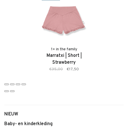
Kenmerken:
• Ventallo Blouse van 1+ in the family
• Zachte, comfortabele stof
• Kleur: Rose
• Comfortabele pasvorm
• Geschikt voor baby’s en jonge kinderen
1+ in the family
Marratxi | Short |
• Tijdloze en stijlvolle uitstraling
Strawberry
• Makkelijk te combineren
€35,00
€17,50
NIEUW
Baby- en kinderkleding