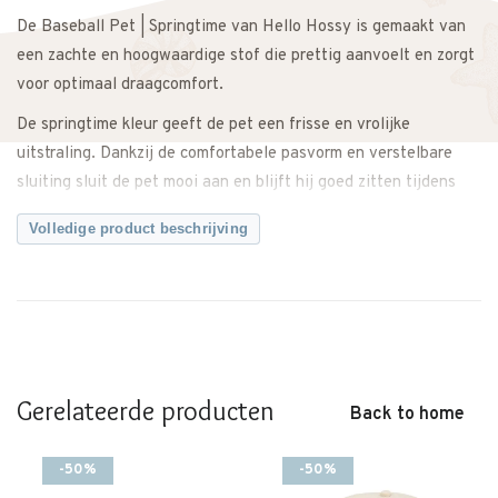
De Baseball Pet | Springtime van Hello Hossy is gemaakt van
een zachte en hoogwaardige stof die prettig aanvoelt en zorgt
voor optimaal draagcomfort.
De springtime kleur geeft de pet een frisse en vrolijke
uitstraling. Dankzij de comfortabele pasvorm en verstelbare
sluiting sluit de pet mooi aan en blijft hij goed zitten tijdens
spelen of bewegen. De klep biedt bescherming tegen de zon en
Volledige product beschrijving
maakt de pet zowel praktisch als stijlvol.
Perfect te combineren met een T-shirt, short of jurkje voor een
complete en zomerse look.
Een comfortabel en tijdloos accessoire met een sportieve
uitstraling.
Gerelateerde producten
Back to home
Twijfel je over de maat? Neem gerust contact met ons op. We
adviseren je graag.
-50%
-50%