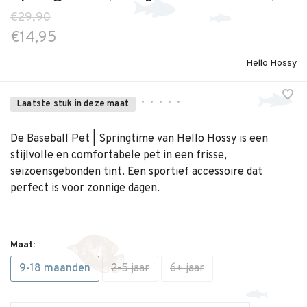
€29,90
€14,95
Hello Hossy
•
•
•
•
•
Laatste stuk in deze maat
De Baseball Pet | Springtime van Hello Hossy is een
stijlvolle en comfortabele pet in een frisse,
seizoensgebonden tint. Een sportief accessoire dat
perfect is voor zonnige dagen.
Maat:
9-18 maanden
2-5 jaar
6+ jaar