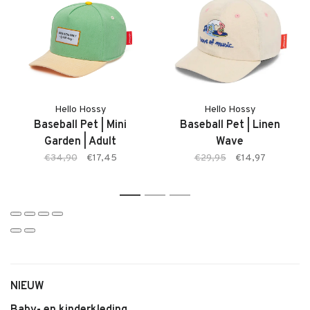
Kenmerken:
• Baseball Pet van Hello Hossy
• Zachte, comfortabele stof
• Kleur: Springtime
• Verstelbare sluiting
Hello Hossy
Hello Hossy
• Beschermende klep
Baseball Pet | Mini
Baseball Pet | Linen
• Comfortabele pasvorm
Garden | Adult
Wave
• Geschikt voor baby’s en jonge kinderen
€34,90
€17,45
€29,95
€14,97
• Makkelijk te combineren
1
2
3
NIEUW