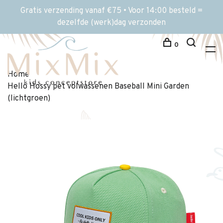
Gratis verzending vanaf €75 • Voor 14:00 besteld =
dezelfde (werk)dag verzonden
0
Home
Hello Hossy pet volwassenen Baseball Mini Garden
(lichtgroen)