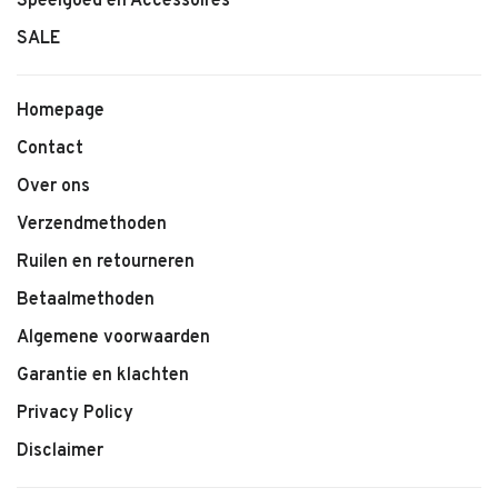
Speelgoed en Accessoires
Kenmerken
SALE
• Pet van Hello Hossy
• Model: Baseball Pet Mini Garden Adult
• Fris en modern design
Homepage
• Stevig en comfortabel materiaal
Contact
• Verstelbare sluiting
Over ons
• Comfortabele pasvorm
Verzendmethoden
• Beschermt tegen zonlicht
• Geschikt voor volwassenen
Ruilen en retourneren
Betaalmethoden
Algemene voorwaarden
Garantie en klachten
Privacy Policy
Disclaimer