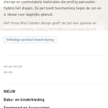
stevige en comfortabele materialen die prettig aanvoelen
tijdens het dragen. De pet biedt bescherming tegen de zon en
is ideaal voor dagelijks gebruik.
Het frisse Mini Garden design geeft de pet een speelse en
moderne uitstraling. Dankzij het tijdloze model past de pet
perfect bij verschillende casual outfits.
Volledige product beschrijving
De verstelbare sluiting aan de achterkant zorgt voor een
comfortabele pasvorm en maakt de pet geschikt voor
verschillende hoofdmaten.
Perfect voor zonnige dagen, vakanties, uitstapjes of een
sportieve look.
Een stijlvolle en praktische pet die comfort, bescherming en
een trendy uitstraling combineert.
NIEUW
Twijfel je over de maat? Neem gerust contact met ons op. We
Baby- en kinderkleding
adviseren je graag.