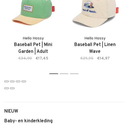
• Baseball Pet van Hello Hossy
• Design: Léopard
• Verstelbare sluiting
• Comfortabele pasvorm
• Gebogen klep
• Trendy en speelse uitstraling
Hello Hossy
Hello Hossy
Baseball Pet | Mini
Baseball Pet | Linen
• Geschikt voor dagelijks gebruik
Garden | Adult
Wave
€34,90
€17,45
€29,95
€14,97
1
2
3
NIEUW
Baby- en kinderkleding