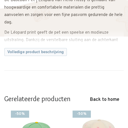
De Baseball Pet | Léopard van Hello Hossy is gemaakt van
hoogwaardige en comfortabele materialen die prettig
aanvoelen en zorgen voor een fijne pasvorm gedurende de hele
dag.
De Léopard print geeft de pet een speelse en modieuze
uitstraling. Dankzij de verstelbare sluiting aan de achterkant
groeit de pet mee en zit hij altijd comfortabel. De gebogen klep
Volledige product beschrijving
beschermt tegen de zon tijdens spelen, school en vakantie.
Makkelijk te combineren met elke casual outfit voor een
complete en trendy look.
Een stijlvolle baseball pet met een unieke en opvallende
uitstraling.
Gerelateerde producten
Back to home
Twijfel je over de maat? Neem gerust contact met ons op. We
adviseren je graag over de juiste maat.
-50%
-50%
Kenmerken: