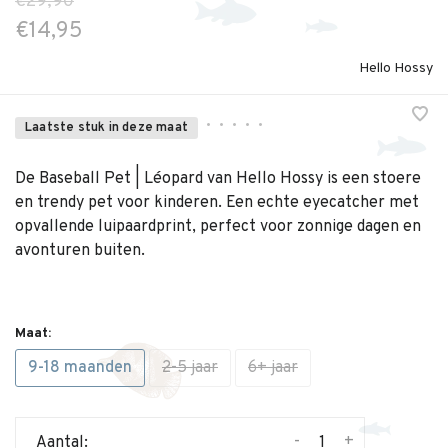
€29,90
€14,95
Hello Hossy
•
•
•
•
•
Laatste stuk in deze maat
De Baseball Pet | Léopard van Hello Hossy is een stoere
en trendy pet voor kinderen. Een echte eyecatcher met
opvallende luipaardprint, perfect voor zonnige dagen en
avonturen buiten.
Maat:
9-18 maanden
2-5 jaar
6+ jaar
-
+
Aantal: