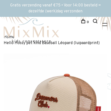
Gratis verzending vanaf €75 • Voor 14:00 besteld =
dezelfde (werk)dag verzonden
0
Home
Hello Hossy pet kind Baseball Léopard (luipaardprint)