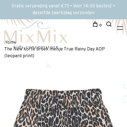
Gratis verzending vanaf €75 • Voor 14:00 besteld =
dezelfde (werk)dag verzonden
0
Home
The New korte broek meisje True Rainy Day AOP
(leopard print)