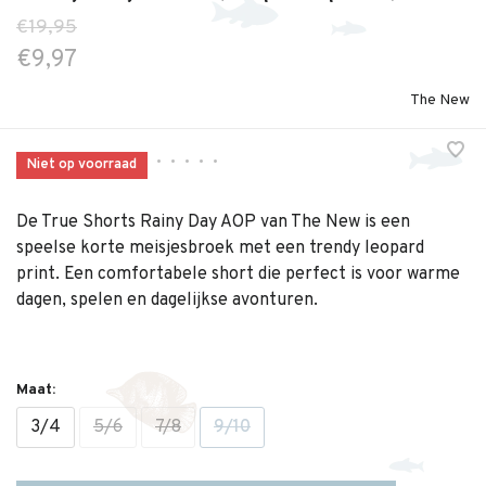
€19,95
€9,97
The New
•
•
•
•
•
Niet op voorraad
De True Shorts Rainy Day AOP van The New is een
speelse korte meisjesbroek met een trendy leopard
print. Een comfortabele short die perfect is voor warme
dagen, spelen en dagelijkse avonturen.
Maat:
3/4
5/6
7/8
9/10