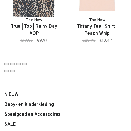
• Kleur: Rainy Day AOP (leopard print)
• Opvallende all-over print
• Comfortabele pasvorm
The New
The New
• Zachte stof
True | Top | Rainy Day
Tiffany Tee | Shirt |
• Makkelijk te combineren
AOP
Peach Whip
€19,95
€9,97
€26,95
€13,47
1
2
3
NIEUW
Baby- en kinderkleding
Speelgoed en Accessoires
SALE