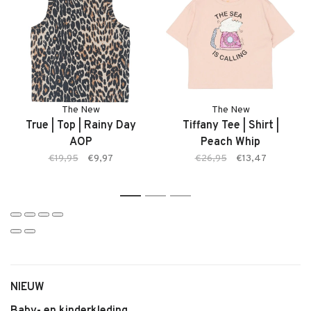
Kenmerken
• Korte meisjesbroek van The New
• Model: True Shorts
• Kleur: Rainy Day AOP (leopard print)
• Opvallende all-over print
• Comfortabele pasvorm
The New
The New
• Zachte stof
True | Top | Rainy Day
Tiffany Tee | Shirt |
• Makkelijk te combineren
AOP
Peach Whip
€19,95
€9,97
€26,95
€13,47
1
2
3
NIEUW