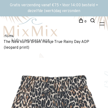
Gratis verzending vanaf €75 • Voor 14:00 besteld =
dezelfde (werk)dag verzonden
0
Home
The New korte broek meisje True Rainy Day AOP
(leopard print)