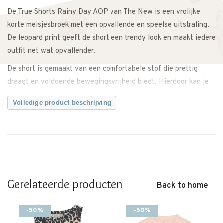
De True Shorts Rainy Day AOP van The New is een vrolijke
korte meisjesbroek met een opvallende en speelse uitstraling.
De leopard print geeft de short een trendy look en maakt iedere
outfit net wat opvallender.
De short is gemaakt van een comfortabele stof die prettig
draagt en voldoende bewegingsvrijheid biedt. Hierdoor kan je
kindje vrij bewegen tijdens het spelen, rennen en ontdekken.
Volledige product beschrijving
Combineer de True Shorts met een basic T-shirt voor een
rustige look of draag hem samen met de bijpassende True Top
voor een complete outfit. De print zorgt direct voor een speelse
en stijlvolle uitstraling.
Een comfortabele en trendy short die stijl en gemak mooi
Gerelateerde producten
samenbrengt.
Back to home
Twijfel je ergens over? Neem gerust contact met ons op. We
-50%
-50%
adviseren je graag.