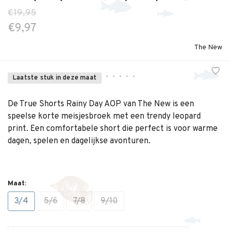
€19,95
€9,97
The New
•
•
•
•
•
Laatste stuk in deze maat
De True Shorts Rainy Day AOP van The New is een
speelse korte meisjesbroek met een trendy leopard
print. Een comfortabele short die perfect is voor warme
dagen, spelen en dagelijkse avonturen.
Maat:
3/4
5/6
7/8
9/10