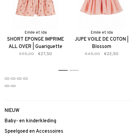
• Zachte en comfortabele stof
• Opdruk met Fruit thema
• Lichte kleur Roze
• Comfortabele pasvorm met veel bewegingsvrijheid
• Geschikt voor dagelijks gebruik en speciale momenten
Emile et Ida
Emile et Ida
SHORT EPONGE IMPRIME
JUPE VOILE DE COTON |
Emile et Ida valt qua maat wat kleiner. Ons advies is dan ook
ALL OVER | Guariguette
Blossom
een maat groter te bestellen.
€55,00
€27,50
€45,00
€22,50
1
2
NIEUW
Baby- en kinderkleding
Speelgoed en Accessoires