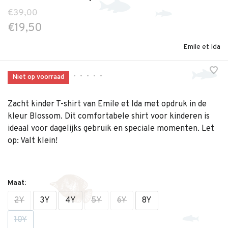
€39,00
€19,50
Emile et Ida
•
•
•
•
•
Niet op voorraad
Zacht kinder T-shirt van Emile et Ida met opdruk in de
kleur Blossom. Dit comfortabele shirt voor kinderen is
ideaal voor dagelijks gebruik en speciale momenten. Let
op: Valt klein!
Maat:
2Y
3Y
4Y
5Y
6Y
8Y
10Y