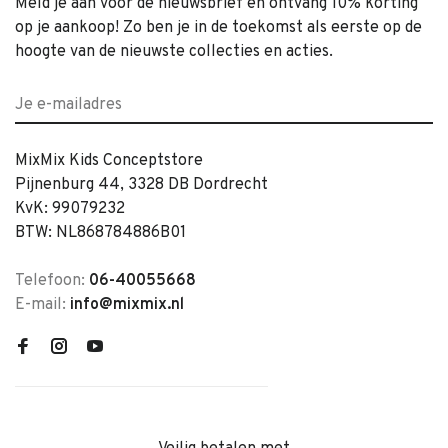
Meld je aan voor de nieuwsbrief en ontvang 10% korting
op je aankoop! Zo ben je in de toekomst als eerste op de
hoogte van de nieuwste collecties en acties.
MixMix Kids Conceptstore
Pijnenburg 44, 3328 DB Dordrecht
KvK: 99079232
BTW: NL868784886B01
Telefoon:
06-40055668
E-mail:
info@mixmix.nl