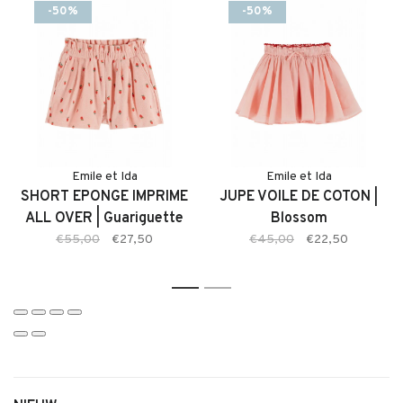
Emile et Ida kinderkleding collectie.
-50%
-50%
Kenmerken:
• Kinder T-shirt van Emile et Ida
• Zachte en comfortabele stof
• Opdruk met Fruit thema
• Lichte kleur Roze
• Comfortabele pasvorm met veel bewegingsvrijheid
• Geschikt voor dagelijks gebruik en speciale momenten
Emile et Ida
Emile et Ida
SHORT EPONGE IMPRIME
JUPE VOILE DE COTON |
Emile et Ida valt qua maat wat kleiner. Ons advies is dan ook
ALL OVER | Guariguette
Blossom
een maat groter te bestellen.
€55,00
€27,50
€45,00
€22,50
1
2