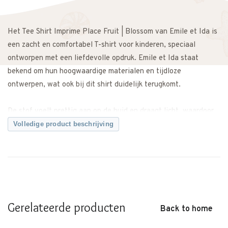
Het Tee Shirt Imprime Place Fruit | Blossom van Emile et Ida is
een zacht en comfortabel T-shirt voor kinderen, speciaal
ontworpen met een liefdevolle opdruk. Emile et Ida staat
bekend om hun hoogwaardige materialen en tijdloze
ontwerpen, wat ook bij dit shirt duidelijk terugkomt.
De stof voelt prettig aan op de huid en draagt licht, waardoor
het T-shirt geschikt is voor dagelijks gebruik, school en
Volledige product beschrijving
bijzondere momenten. De comfortabele pasvorm zorgt voor
voldoende bewegingsvrijheid en maakt het shirt fijn om de hele
dag te dragen.
De rustige kleur Blossom en de subtiele Fruit-opdruk geven het
T-shirt een warme en stijlvolle uitstraling en maken het
Gerelateerde producten
Back to home
eenvoudig te combineren met een broek, rok of short uit de