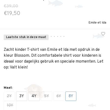
€39,00
€19,50
Emile et Ida
•
•
•
•
•
Laatste stuk in deze maat
Zacht kinder T-shirt van Emile et Ida met opdruk in de
kleur Blossom. Dit comfortabele shirt voor kinderen is
ideaal voor dagelijks gebruik en speciale momenten. Let
op: Valt klein!
Maat:
2Y
3Y
4Y
5Y
6Y
8Y
10Y