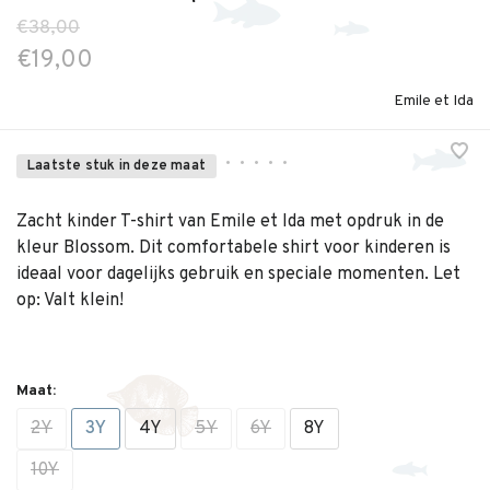
€38,00
€19,00
Emile et Ida
•
•
•
•
•
Laatste stuk in deze maat
Zacht kinder T-shirt van Emile et Ida met opdruk in de
kleur Blossom. Dit comfortabele shirt voor kinderen is
ideaal voor dagelijks gebruik en speciale momenten. Let
op: Valt klein!
Maat:
2Y
3Y
4Y
5Y
6Y
8Y
10Y