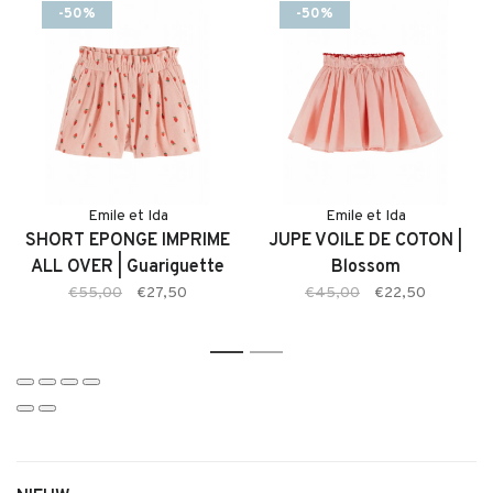
Emile et Ida kinderkleding collectie.
-50%
-50%
Kenmerken:
• Kinder T-shirt van Emile et Ida
• Zachte en comfortabele stof
• Opdruk met Fruit thema
• Lichte kleur Roze
• Comfortabele pasvorm met veel bewegingsvrijheid
• Geschikt voor dagelijks gebruik en speciale momenten
Emile et Ida
Emile et Ida
SHORT EPONGE IMPRIME
JUPE VOILE DE COTON |
Emile et Ida valt qua maat wat kleiner. Ons advies is dan ook
ALL OVER | Guariguette
Blossom
een maat groter te bestellen.
€55,00
€27,50
€45,00
€22,50
1
2