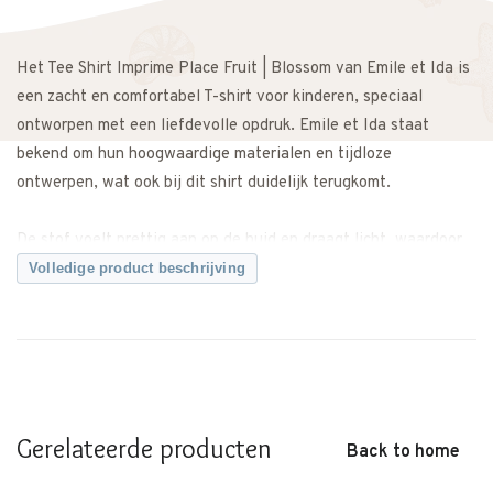
Het Tee Shirt Imprime Place Fruit | Blossom van Emile et Ida is
een zacht en comfortabel T-shirt voor kinderen, speciaal
ontworpen met een liefdevolle opdruk. Emile et Ida staat
bekend om hun hoogwaardige materialen en tijdloze
ontwerpen, wat ook bij dit shirt duidelijk terugkomt.
De stof voelt prettig aan op de huid en draagt licht, waardoor
het T-shirt geschikt is voor dagelijks gebruik, school en
Volledige product beschrijving
bijzondere momenten. De comfortabele pasvorm zorgt voor
voldoende bewegingsvrijheid en maakt het shirt fijn om de hele
dag te dragen.
De rustige kleur Blossom en de subtiele Fruit-opdruk geven het
T-shirt een warme en stijlvolle uitstraling en maken het
Gerelateerde producten
Back to home
eenvoudig te combineren met een broek, rok of short uit de