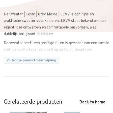
De Sweater | Cesar | Grey Melee | LEVV is een fijne en
praktische sweater voor kinderen. LEVV staat bekend om hun
eigentijdse ontwerpen en comfortabele pasvormen, wat
duidelijk terugkomt in dit item.
De sweater heeft een prettige fit en is gemaakt van een zachte
stof die comfortabel aanvoelt op de huid. Ideaal voor
schooldagen, buitenspelen of een relaxte middag thuis.
Volledige product beschrijving
De kleur Grey Melee geeft de sweater een rustige en stijlvolle
uitstraling. Daardoor is hij niet alleen makkelijk te combineren
met een jeans of broek, maar ook zeer geschikt voor de
feestdagen. Combineer met een nette broek en sneakers voor
een verzorgde, feestelijke look tijdens bijvoorbeeld Kerst of
een familiediner.
Gerelateerde producten
Back to home
Een echte must-have die het hele seizoen gedragen kan