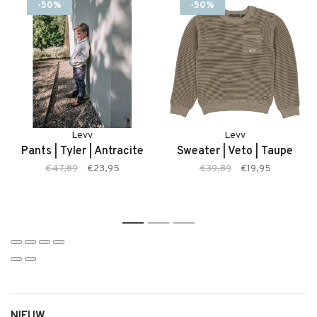
worden.
-50%
-50%
Twijfel je over de maat? Neem gerust contact met ons op. We
meten de sweater graag voor je na, zodat je zeker weet dat je
de juiste maat bestelt.
Kenmerken:
Levv
Levv
• Kindersweater van LEVV
Pants | Tyler | Antracite
Sweater | Veto | Taupe
• Comfortabele pasvorm
€47,89
€23,95
€39,89
€19,95
• Zachte kwaliteit
• Kleur Grey Melee
• Geschikt voor dagelijks én feestelijk gebruik
1
2
3
• Makkelijk te combineren
NIEUW