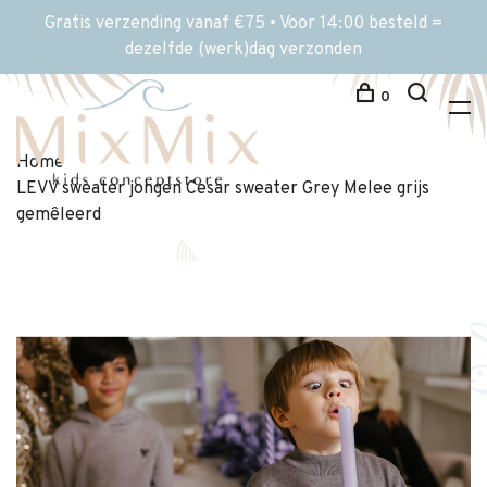
Gratis verzending vanaf €75 • Voor 14:00 besteld =
dezelfde (werk)dag verzonden
0
Home
LEVV sweater jongen Cesar sweater Grey Melee grijs
gemêleerd