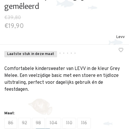
gemêleerd
€39,80
€19,90
Levv
•
•
•
•
•
Laatste stuk in deze maat
Comfortabele kindersweater van LEVV in de kleur Grey
Melee. Een veelzijdige basic met een stoere en tijdloze
uitstraling, perfect voor dagelijks gebruik én de
feestdagen.
Maat:
86
92
98
104
110
116