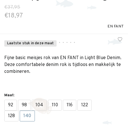
€37,95
€18,97
EN FANT
•
•
•
•
•
Laatste stuk in deze maat
Fijne basic meisjes rok van EN FANT in Light Blue Denim.
Deze comfortabele denim rok is tijdloos en makkelijk te
combineren.
Maat:
92
98
104
110
116
122
128
140