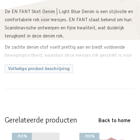
De EN FANT Skirt Denim | Light Blue Denim is een stijlvolle en
comfortabele rok voor meisjes. EN FANT staat bekend om hun
Scandinavische ontwerpen en fijne kwaliteit, wat duidelijk
terugkomt in deze denim rok.
De zachte denim stof voelt prettig aan en biedt voldoende
bewegingsvrijheid, waardoor deze meisjes rok geschikt is voor
school, spelen en dagelijks gebruik. De lichte wassing geeft de
Volledige product beschrijving
rok een frisse en moderne uitstraling.
Dankzij het eenvoudige en tijdloze ontwerp is deze EN FANT
denim rok een echte basic in de kledingkast. Makkelijk te
combineren met een T-shirt, blouse, sweater of vest voor een
complete look.
Let op: dit merk valt groot.
Gerelateerde producten
Back to home
Twijfel je over de maat? Neem gerust contact met ons op. We
meten de skirt graag voor je na, zodat je zeker weet dat je de
-50%
-50%