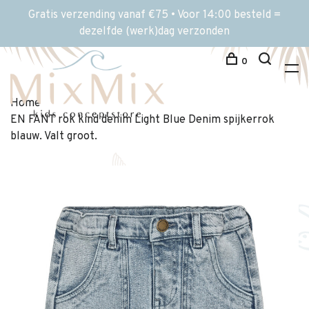
Gratis verzending vanaf €75 • Voor 14:00 besteld =
dezelfde (werk)dag verzonden
0
Home
EN FANT rok kind denim Light Blue Denim spijkerrok
blauw. Valt groot.