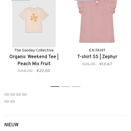
juiste maat bestelt.
Kenmerken:
• Meisjes rok van EN FANT
• Zachte en comfortabele denim kwaliteit
• Lichtblauwe wassing
• Tijdloze basic
• Comfortabele pasvorm met bewegingsvrijheid
The Sunday Collective
EN FANT
• Makkelijk te combineren
Organic Weekend Tee |
T-shirt SS | Zephyr
Peach Mix Fruit
€26,95
€13,47
€44,00
€22,00
1
2
3
NIEUW