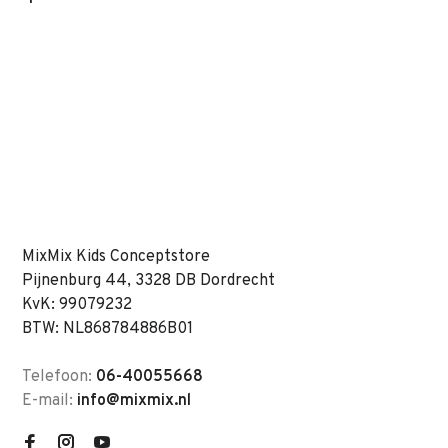
MixMix Kids Conceptstore
Pijnenburg 44, 3328 DB Dordrecht
KvK: 99079232
BTW: NL868784886B01
Telefoon:
06-40055668
E-mail:
info@mixmix.nl