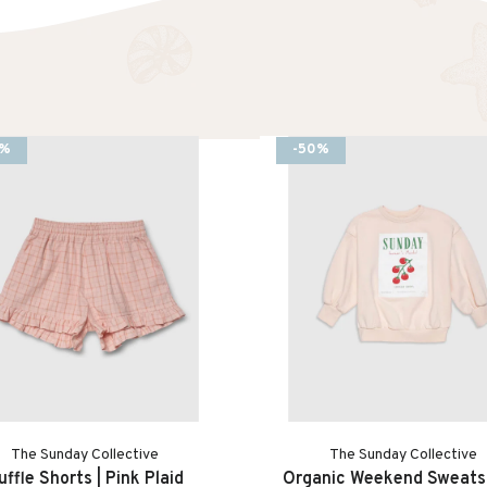
0%
-50%
ogramma
en
rs
The Sunday Collective
The Sunday Collective
uffle Shorts | Pink Plaid
Organic Weekend Sweatsh