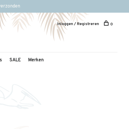
 verzonden
Inloggen / Registreren
0
s
SALE
Merken