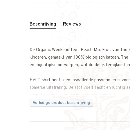
Beschrijving
Reviews
De Organic Weekend Tee | Peach Mix Fruit van The Su
kinderen, gemaakt van 100% biologisch katoen. The
en eigentijdse ontwerpen, wat duidelijk terugkomt in 
Het T-shirt heeft een losvallende pasvorm en is voorz
zomerse uitstraling. De stof voelt zacht en luchtig aa
school, vakanties en actieve speelmomenten.
Volledige product beschrijving
Dankzij de comfortabele snit en het tijdloze ontwerp
jeans uit de The Sunday Collective collectie. Het T-s
Kenmerken: