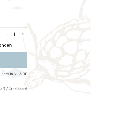
-
+
zonden
uders in NL & BE
af) / Creditcard