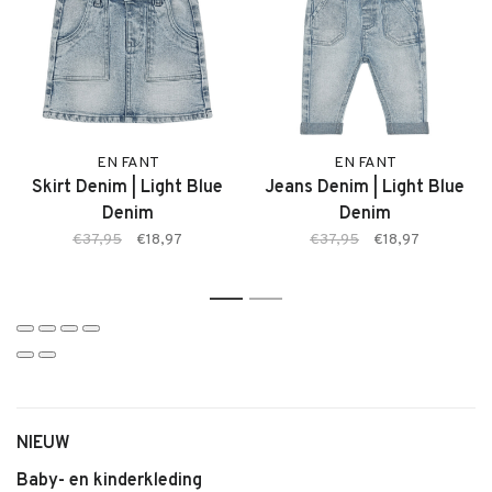
Materiaal:
– 95% katoen
– 5% elastaan
Productdetails:
– Merk: EN FANT
EN FANT
EN FANT
– Productnaam: T-shirt SS
Skirt Denim | Light Blue
Jeans Denim | Light Blue
– Kleur: Zephyr
Denim
Denim
– Type: T-shirt
€37,95
€18,97
€37,95
€18,97
1
2
NIEUW
Baby- en kinderkleding