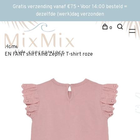
Gratis verzending vanaf €75 • Voor 14:00 besteld =
dezelfde (werk)dag verzonden
0
Home
EN FANT shirt kind Zephyr T-shirt roze