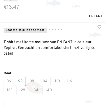
€26,95
€13,47
EN FANT
•
•
•
•
•
Laatste stuk in deze maat
T-shirt met korte mouwen van EN FANT in de kleur
Zephyr. Een zacht en comfortabel shirt met verfijnde
detail
Maat:
86
92
98
104
110
116
122
128
134
140