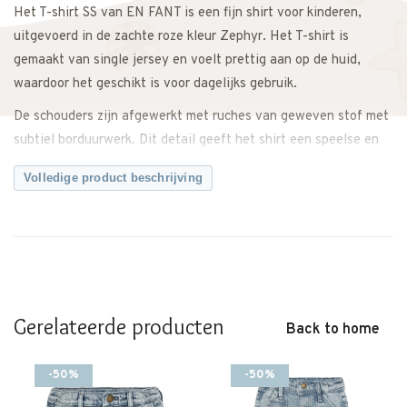
Het T-shirt SS van EN FANT is een fijn shirt voor kinderen,
uitgevoerd in de zachte roze kleur Zephyr. Het T-shirt is
gemaakt van single jersey en voelt prettig aan op de huid,
waardoor het geschikt is voor dagelijks gebruik.
De schouders zijn afgewerkt met ruches van geweven stof met
subtiel borduurwerk. Dit detail geeft het shirt een speelse en
verzorgde uitstraling, zonder dat het te druk wordt. Het T-shirt
Volledige product beschrijving
is eenvoudig te combineren met een broek, rok of short en past
zowel bij alledaagse outfits als bij iets specialere momenten.
Waarom dit T-shirt SS van EN FANT een fijne keuze is:
– T-shirt met korte mouwen
– Kleur: Zephyr
– Gemaakt van zachte single jersey
Gerelateerde producten
Back to home
– Ruches op de schouders van geweven stof met borduurwerk
– Comfortabel om te dragen
-50%
-50%
– Makkelijk te combineren