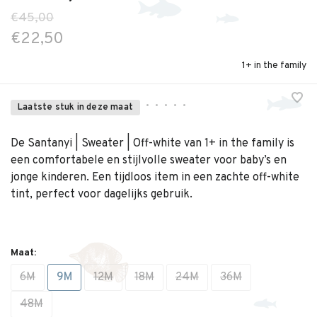
€45,00
€22,50
1+ in the family
•
•
•
•
•
Laatste stuk in deze maat
De Santanyi | Sweater | Off-white van 1+ in the family is
een comfortabele en stijlvolle sweater voor baby’s en
jonge kinderen. Een tijdloos item in een zachte off-white
tint, perfect voor dagelijks gebruik.
Maat:
6M
9M
12M
18M
24M
36M
48M