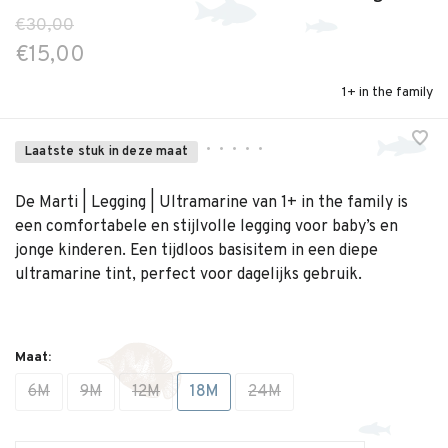
€30,00
€15,00
1+ in the family
•
•
•
•
•
Laatste stuk in deze maat
De Marti | Legging | Ultramarine van 1+ in the family is
een comfortabele en stijlvolle legging voor baby’s en
jonge kinderen. Een tijdloos basisitem in een diepe
ultramarine tint, perfect voor dagelijks gebruik.
Maat:
6M
9M
12M
18M
24M