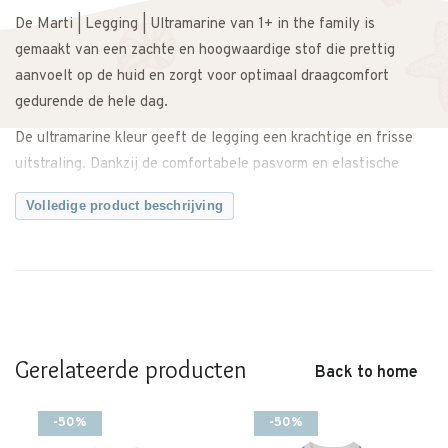
De Marti | Legging | Ultramarine van 1+ in the family is
gemaakt van een zachte en hoogwaardige stof die prettig
aanvoelt op de huid en zorgt voor optimaal draagcomfort
gedurende de hele dag.
De ultramarine kleur geeft de legging een krachtige en frisse
uitstraling. Dankzij de comfortabele pasvorm en elastische
tailleband sluit de legging mooi aan zonder te knellen. De
Volledige product beschrijving
soepele stof biedt voldoende bewegingsvrijheid tijdens spelen,
kruipen of ontdekken. Ideaal als basisitem in de garderobe.
Makkelijk te combineren met een shirt, longsleeve of sweater
voor een complete en stijlvolle outfit. Zowel casual als iets
netter te dragen.
Gerelateerde producten
Een comfortabele en tijdloze legging met een moderne, speelse
Back to home
uitstraling.
-50%
-50%
Twijfel je over de maat? Neem gerust contact met ons op. We