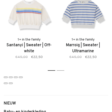
adviseren je graag.
Kenmerken:
• Marti Legging van 1+ in the family
• Zachte, comfortabele stof
• Kleur: Ultramarine
• Elastische tailleband
1+ in the family
1+ in the family
Santanyi | Sweater | Off-
Marroig | Sweater |
• Comfortabele pasvorm
white
Ultramarine
• Geschikt voor baby’s en jonge kinderen
€45,00
€22,50
€45,00
€22,50
• Tijdloze en stijlvolle uitstraling
• Makkelijk te combineren
1
2
NIEUW