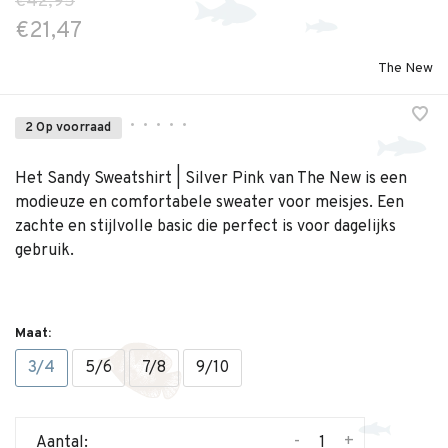
€42,95
€21,47
The New
•
•
•
•
•
2 Op voorraad
Het Sandy Sweatshirt | Silver Pink van The New is een
modieuze en comfortabele sweater voor meisjes. Een
zachte en stijlvolle basic die perfect is voor dagelijks
gebruik.
Maat:
3/4
5/6
7/8
9/10
-
+
Aantal: