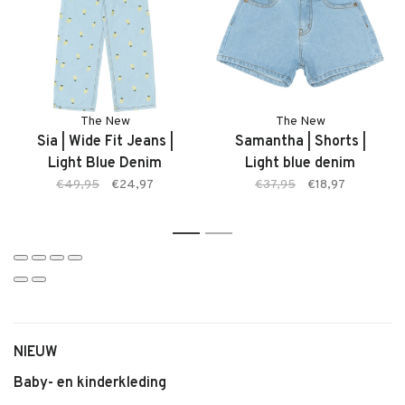
• Zachte, comfortabele stof
• Comfortabele pasvorm
• Kleur Silver Pink
• Geschikt voor dagelijks gebruik
• Makkelijk te combineren
The New
The New
Sia | Wide Fit Jeans |
Samantha | Shorts |
Light Blue Denim
Light blue denim
€49,95
€24,97
€37,95
€18,97
1
2
NIEUW
Baby- en kinderkleding