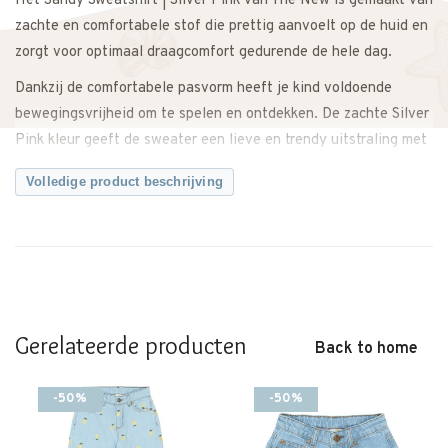
Het Sandy Sweatshirt | Silver Pink van The New is gemaakt van
zachte en comfortabele stof die prettig aanvoelt op de huid en
zorgt voor optimaal draagcomfort gedurende de hele dag.
Dankzij de comfortabele pasvorm heeft je kind voldoende
bewegingsvrijheid om te spelen en ontdekken. De zachte Silver
Pink kleur geeft de sweater een lieve en trendy uitstraling met
een moderne touch.
Volledige product beschrijving
Makkelijk te combineren met een jeans, rok of legging voor een
complete outfit. Zowel casual als iets netter te stylen.
Een veelzijdige basic met een stijlvolle uitstraling.
Twijfel je over de maat? Neem gerust contact met ons op. We
meten de sweater graag voor je na, zodat je zeker weet dat je
Gerelateerde producten
Back to home
de juiste maat bestelt.
Kenmerken:
-50%
-50%
• Sandy sweatshirt van The New