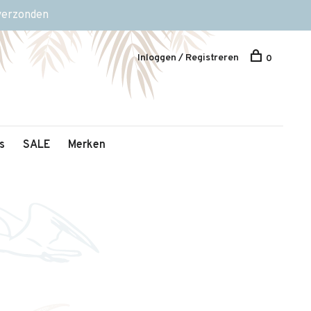
 verzonden
Inloggen / Registreren
0
s
SALE
Merken