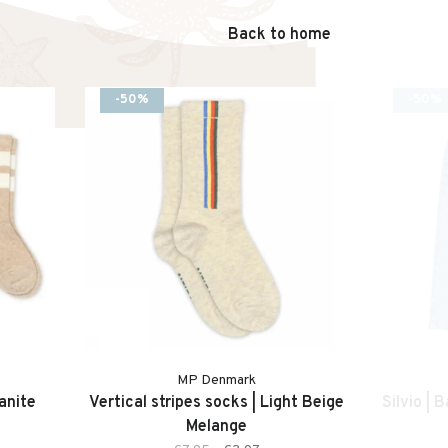
Back to home
-50%
-50%
MP Denmark
anite
Vertical stripes socks | Light Beige
Silvio | 
Melange