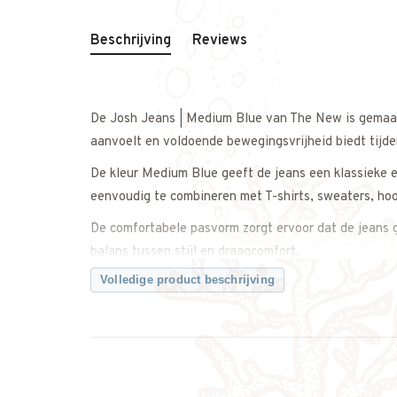
Beschrijving
Reviews
De Josh Jeans | Medium Blue van The New is gemaak
aanvoelt en voldoende bewegingsvrijheid biedt tijde
De kleur Medium Blue geeft de jeans een klassieke en
eenvoudig te combineren met T-shirts, sweaters, ho
De comfortabele pasvorm zorgt ervoor dat de jeans ge
balans tussen stijl en draagcomfort.
Volledige product beschrijving
Perfect voor schooldagen, buitenspelen of een casual
Een stoere en comfortabele jeans die duurzaamheid, 
Twijfel je over de maat? Neem gerust contact met on
Kenmerken