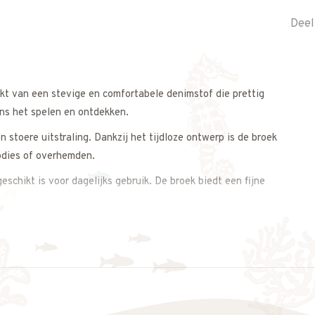
Deel
t van een stevige en comfortabele denimstof die prettig
ns het spelen en ontdekken.
 stoere uitstraling. Dankzij het tijdloze ontwerp is de broek
odies of overhemden.
schikt is voor dagelijks gebruik. De broek biedt een fijne
 outfit.
bewegingsvrijheid en een tijdloze uitstraling combineert.
s op. We adviseren je graag.