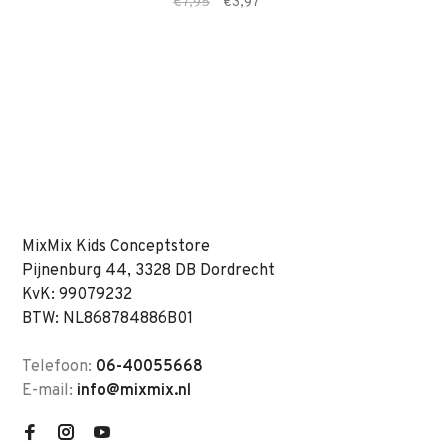
€7,95
€3,97
MixMix Kids Conceptstore
Pijnenburg 44, 3328 DB Dordrecht
KvK: 99079232
BTW: NL868784886B01
Telefoon:
06-40055668
E-mail:
info@mixmix.nl