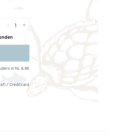
-
+
zonden
uders in NL & BE
af) / Creditcard