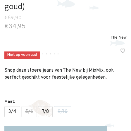
goud)
€69,90
€34,95
The New
•
•
•
•
•
Niet op voorraad
Shop deze stoere jeans van The New bij MixMix, ook
perfect geschikt voor feestelijke gelegenheden.
Maat:
3/4
5/6
7/8
9/10