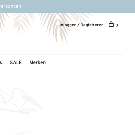
 verzonden
Inloggen / Registreren
0
s
SALE
Merken