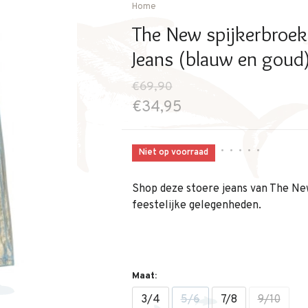
Home
The New spijkerbroek
Jeans (blauw en goud
€69,90
€34,95
•
•
•
•
•
Niet op voorraad
Shop deze stoere jeans van The New
feestelijke gelegenheden.
Maat:
3/4
5/6
7/8
9/10