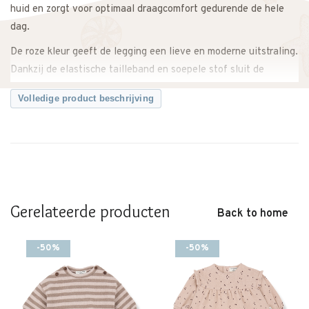
huid en zorgt voor optimaal draagcomfort gedurende de hele
dag.
De roze kleur geeft de legging een lieve en moderne uitstraling.
Dankzij de elastische tailleband en soepele stof sluit de
legging mooi aan zonder te knellen en biedt hij voldoende
Volledige product beschrijving
bewegingsvrijheid tijdens spelen, kruipen of wandelen.
Makkelijk te combineren met een jurk, sweater of lange top
voor een complete en stijlvolle outfit. Zowel casual als iets
netter te dragen.
Een comfortabele en tijdloze legging met een zachte
Gerelateerde producten
uitstraling.
Back to home
Twijfel je over de maat? Neem gerust contact met ons op. We
-50%
-50%
adviseren je graag.
Kenmerken:
• Pia Legging van 1+ in the family