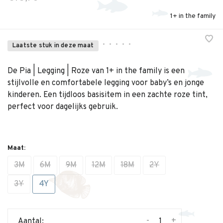
1+ in the family
•
•
•
•
•
Laatste stuk in deze maat
De Pia | Legging | Roze van 1+ in the family is een
stijlvolle en comfortabele legging voor baby’s en jonge
kinderen. Een tijdloos basisitem in een zachte roze tint,
perfect voor dagelijks gebruik.
Maat:
3M
6M
9M
12M
18M
2Y
3Y
4Y
-
+
Aantal: