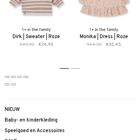
• Zachte, comfortabele stof
• Kleur: Roze
• Elastische tailleband
• Comfortabele pasvorm
1+ in the family
1+ in the family
Dirk | Sweater | Roze
Monika | Dress | Roze
• Geschikt voor baby’s en jonge kinderen
€49,90
€24,95
€64,90
€32,45
• Makkelijk te combineren
1
2
NIEUW
Baby- en kinderkleding
Speelgoed en Accessoires