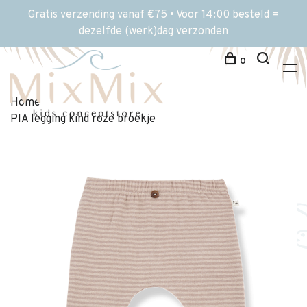
Gratis verzending vanaf €75 • Voor 14:00 besteld =
dezelfde (werk)dag verzonden
0
Home
PIA legging kind roze broekje