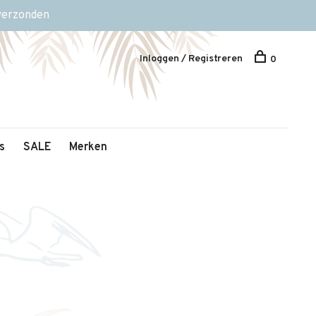
 verzonden
Inloggen / Registreren
0
s
SALE
Merken