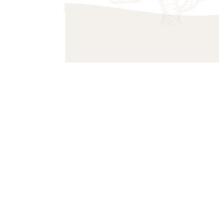
• Comfortabele pasvorm
• Geschikt voor baby’s en jonge kinderen
• Makkelijk te combineren