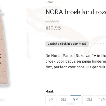
Home
NORA broek kind roz
€39,90
€19,95
•
•
•
•
•
Laatste stuk in deze maat
De Nora | Pants | Roze van 1+ in th
broek voor baby’s en jonge kinderen
tint, perfect voor dagelijks gebruik
Maat:
3M
6M
9M
12M
18M