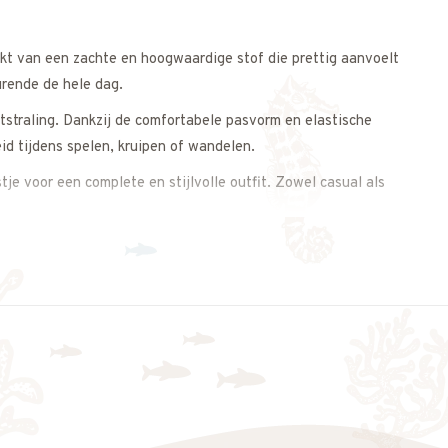
akt van een zachte en hoogwaardige stof die prettig aanvoelt
urende de hele dag.
tstraling. Dankzij de comfortabele pasvorm en elastische
id tijdens spelen, kruipen of wandelen.
je voor een complete en stijlvolle outfit. Zowel casual als
tstraling.
s op. We adviseren je graag.