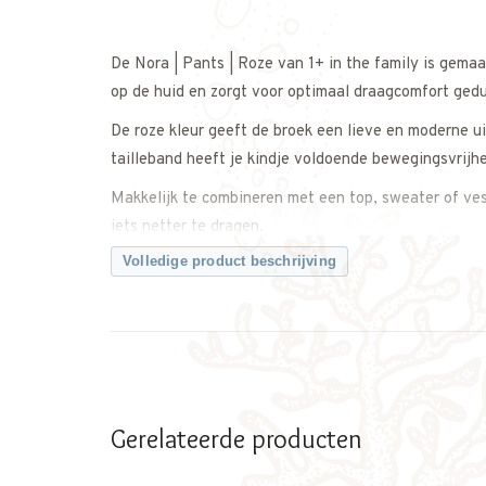
De Nora | Pants | Roze van 1+ in the family is gema
op de huid en zorgt voor optimaal draagcomfort ged
De roze kleur geeft de broek een lieve en moderne ui
tailleband heeft je kindje voldoende bewegingsvrijhe
Makkelijk te combineren met een top, sweater of vest
iets netter te dragen.
Volledige product beschrijving
Een comfortabele en tijdloze broek met een zachte ui
Twijfel je over de maat? Neem gerust contact met on
Kenmerken:
• Nora Pants van 1+ in the family
• Zachte, comfortabele stof
Gerelateerde producten
• Kleur: Roze
• Elastische tailleband