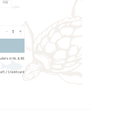
116
-
+
uders in NL & BE
af) / Creditcard