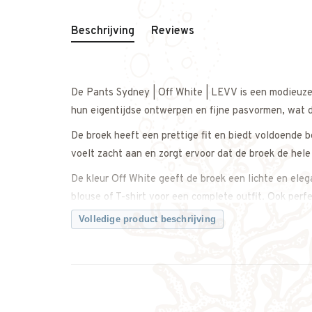
Beschrijving
Reviews
De Pants Sydney | Off White | LEVV is een modieuz
hun eigentijdse ontwerpen en fijne pasvormen, wat du
De broek heeft een prettige fit en biedt voldoende b
voelt zacht aan en zorgt ervoor dat de broek de hele
De kleur Off White geeft de broek een lichte en eleg
blouse of T-shirt voor een complete outfit. Ook perf
familiediner.
Volledige product beschrijving
Een veelzijdige basic die zowel casual als feestelij
Twijfel je over de maat? Neem gerust contact met on
weet dat je de juiste maat bestelt.