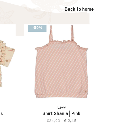
Back to home
-50%
Levv
es
Shirt Shania | Pink
€24,90
€12,45