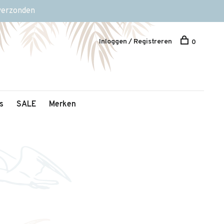
 verzonden
Inloggen / Registreren
0
s
SALE
Merken