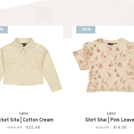
0%
-50%
Levv
Levv
cket Sita | Cotton Cream
Shirt Shai | Pink Leav
€44,95
€22,48
€29,95
€14,98