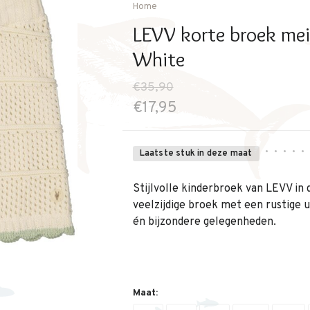
Home
LEVV korte broek mei
White
€35,90
€17,95
•
•
•
•
•
Laatste stuk in deze maat
Stijlvolle kinderbroek van LEVV in 
veelzijdige broek met een rustige ui
én bijzondere gelegenheden.
Maat: