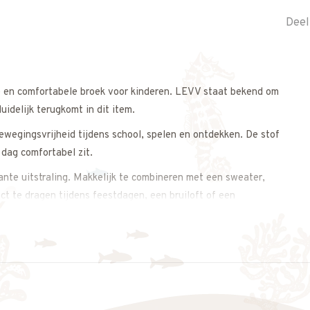
Deel
e en comfortabele broek voor kinderen. LEVV staat bekend om
idelijk terugkomt in dit item.
ewegingsvrijheid tijdens school, spelen en ontdekken. De stof
 dag comfortabel zit.
ante uitstraling. Makkelijk te combineren met een sweater,
ect te dragen tijdens feestdagen, een bruiloft of een
k gedragen kan worden.
s op. We meten de broek graag voor je na, zodat je zeker