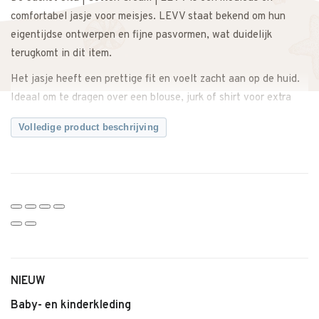
comfortabel jasje voor meisjes. LEVV staat bekend om hun
eigentijdse ontwerpen en fijne pasvormen, wat duidelijk
terugkomt in dit item.
Het jasje heeft een prettige fit en voelt zacht aan op de huid.
Ideaal om te dragen over een blouse, jurk of shirt voor extra
warmte en een verzorgde look. Dankzij de comfortabele stof
Volledige product beschrijving
biedt het voldoende bewegingsvrijheid en blijft het prettig
zitten gedurende de dag.
De kleur Cotton Cream geeft het jasje een lichte en elegante
uitstraling. Perfect te combineren met een rok, flared of broek
voor een complete outfit. Ook zeer geschikt voor feestdagen,
een bruiloft of een familiediner.
Een veelzijdig item dat zowel casual als feestelijk gedragen
kan worden.
NIEUW
Twijfel je over de maat? Neem gerust contact met ons op. We
Baby- en kinderkleding