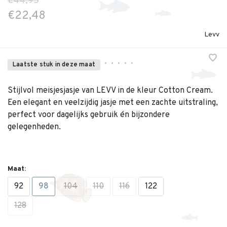
€44,95
€22,48
Levv
•
•
•
•
•
Laatste stuk in deze maat
Stijlvol meisjesjasje van LEVV in de kleur Cotton Cream.
Een elegant en veelzijdig jasje met een zachte uitstraling,
perfect voor dagelijks gebruik én bijzondere
gelegenheden.
Maat:
92
98
104
110
116
122
128