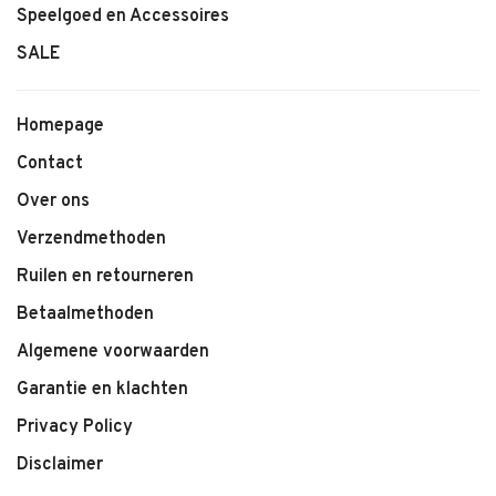
meten het jasje graag voor je na, zodat je zeker weet dat je de
Speelgoed en Accessoires
juiste maat bestelt.
SALE
Kenmerken:
Homepage
• Meisjesjasje van LEVV
Contact
• Comfortabele pasvorm
Over ons
• Zachte kwaliteit
• Kleur Cotton Cream
Verzendmethoden
• Geschikt voor dagelijks én feestelijk gebruik
Ruilen en retourneren
• Makkelijk te combineren
Betaalmethoden
Algemene voorwaarden
Garantie en klachten
Privacy Policy
Disclaimer