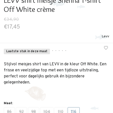
LEVV shirt meisje Shenna T-shirt
Off White crème
€34,90
€17,45
Levv
•
•
•
•
•
Laatste stuk in deze maat
Stijlvol meisjes shirt van LEVV in de kleur Off White. Een
frisse en veelzijdige top met een tijdloze uitstraling,
perfect voor dagelijks gebruik én bijzondere
gelegenheden.
Maat:
86
92
98
104
110
116