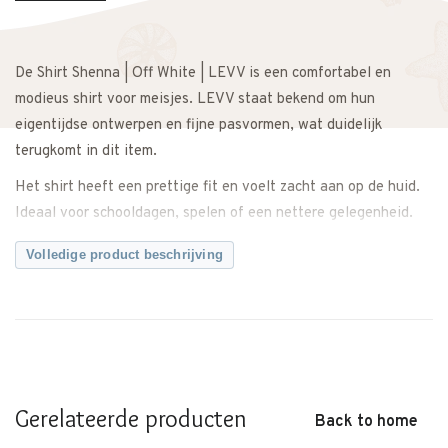
De Shirt Shenna | Off White | LEVV is een comfortabel en
modieus shirt voor meisjes. LEVV staat bekend om hun
eigentijdse ontwerpen en fijne pasvormen, wat duidelijk
terugkomt in dit item.
Het shirt heeft een prettige fit en voelt zacht aan op de huid.
Ideaal voor schooldagen, spelen of een nettere gelegenheid.
Dankzij de soepele stof biedt het voldoende bewegingsvrijheid
Volledige product beschrijving
en blijft het comfortabel zitten gedurende de dag.
De kleur Off White geeft het shirt een lichte en elegante
uitstraling. Makkelijk te combineren met een rok, flared of
broek voor een complete outfit. Ook perfect te dragen tijdens
feestdagen, een bruiloft of een familiediner.
Gerelateerde producten
Een veelzijdig item dat zowel casual als feestelijk gedragen
Back to home
kan worden.