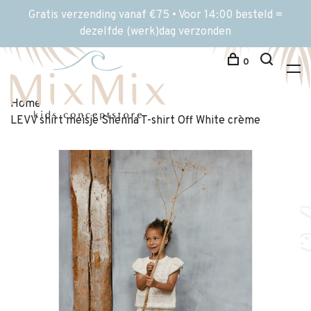
Gratis verzending vanaf €75 • Voor 14:00 besteld =
dezelfde (werk)dag verzonden
0
Home
LEVV shirt meisje Shenna T-shirt Off White crème