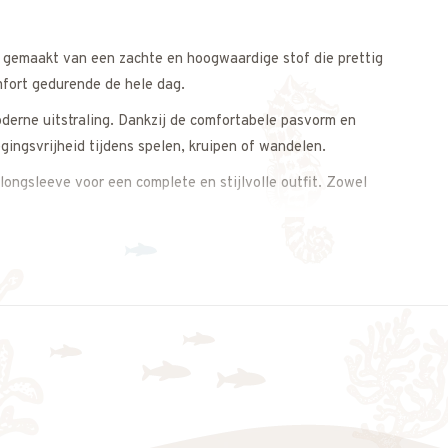
s gemaakt van een zachte en hoogwaardige stof die prettig
mfort gedurende de hele dag.
erne uitstraling. Dankzij de comfortabele pasvorm en
gingsvrijheid tijdens spelen, kruipen of wandelen.
longsleeve voor een complete en stijlvolle outfit. Zowel
uitstraling.
s op. We adviseren je graag.