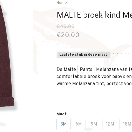
Home
MALTE broek kind Me
€40,00
€20,00
•
•
•
•
•
Laatste stuk in deze maat
De Malte | Pants | Melanzana van 1+ 
comfortabele broek voor baby’s en j
warme Melanzana tint, perfect voor
Maat:
3M
6M
9M
12M
18M