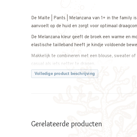
De Malte | Pants | Melanzana van 1+ in the family i
aanvoelt op de huid en zorgt voor optimaal draagco
De Melanzana kleur geeft de broek een warme en mod
elastische tailleband heeft je kindje voldoende bewe
Makkelijk te combineren met een blouse, sweater of 
casual als iets netter te dragen.
Volledige product beschrijving
Een comfortabele en tijdloze broek met een elegante 
Twijfel je over de maat? Neem gerust contact met on
Kenmerken:
• Malte Pants van 1+ in the family
• Zachte, comfortabele stof
Gerelateerde producten
• Kleur: Melanzana
• Elastische tailleband