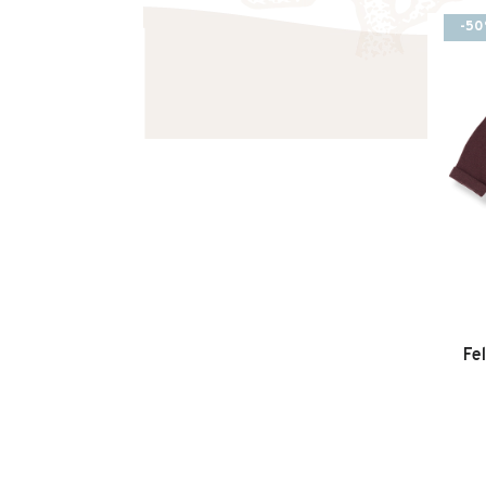
• Comfortabele pasvorm
-5
• Geschikt voor baby’s en jonge kinderen
• Makkelijk te combineren
Fe