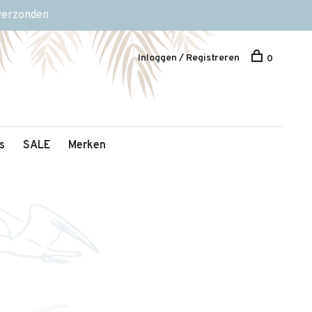
 verzonden
Inloggen / Registreren
0
s
SALE
Merken