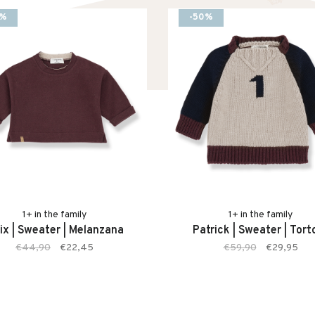
0%
-50%
1+ in the family
1+ in the family
lix | Sweater | Melanzana
Patrick | Sweater | Tort
€44,90
€22,45
€59,90
€29,95