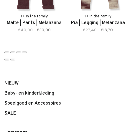
• Kleur: Melanzana
• Comfortabele pasvorm
• Geschikt voor baby’s en jonge kinderen
1+ in the family
1+ in the family
Malte | Pants | Melanzana
Pia | Legging | Melanzana
• Tijdloze en stijlvolle uitstraling
€40,00
€20,00
€27,40
€13,70
• Makkelijk te combineren
NIEUW
Baby- en kinderkleding
Speelgoed en Accessoires
SALE