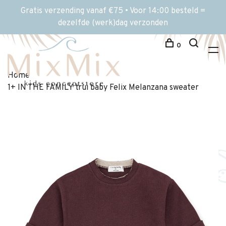
Gratis verzending vanaf €75 • Voor 14:00 besteld =
dezelfde (werk)dag verzonden
0
Home
1+ IN THE FAMILY trui baby Felix Melanzana sweater