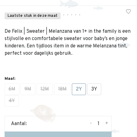
•
•
•
•
•
Laatste stuk in deze maat
De Felix | Sweater | Melanzana van 1+ in the family is een
stijlvolle en comfortabele sweater voor baby’s en jonge
kinderen. Een tijdloos item in de warme Melanzana tint,
perfect voor dagelijks gebruik.
Maat:
6M
9M
12M
18M
2Y
3Y
4Y
-
+
Aantal: