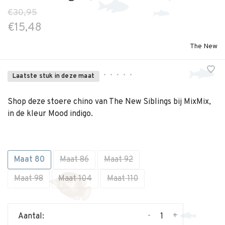
€30,95
€15,48
The New
•
•
•
•
•
Laatste stuk in deze maat
Shop deze stoere chino van The New Siblings bij MixMix,
in de kleur Mood indigo.
Maat 80
Maat 86
Maat 92
Maat 98
Maat 104
Maat 110
-
+
Aantal: