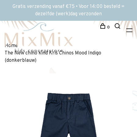
Gratis verzending vanaf €75 • Voor 14:00 besteld =
dezelfde (werk)dag verzonden
0
Home
The New chino kind Kris Chinos Mood Indigo
(donkerblauw)