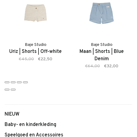
Kenmerken:
• Frain Shortsleeve Shirt van Baje Studio
• Zachte, ademende stof
• Kleur: White Coconut
• Comfortabele pasvorm
Baje Studio
Baje Studio
Uriz | Shorts | Off-white
Maan | Shorts | Blue
• Tijdloze basic
Denim
€45,00
€22,50
• Makkelijk te combineren
€64,00
€32,00
NIEUW
Baby- en kinderkleding
Speelgoed en Accessoires