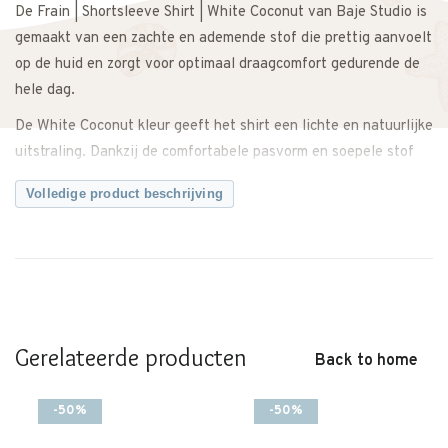
De Frain | Shortsleeve Shirt | White Coconut van Baje Studio is
gemaakt van een zachte en ademende stof die prettig aanvoelt
op de huid en zorgt voor optimaal draagcomfort gedurende de
hele dag.
De White Coconut kleur geeft het shirt een lichte en natuurlijke
uitstraling. Dankzij de comfortabele pasvorm en soepele stof
heeft je kind voldoende bewegingsvrijheid tijdens school,
Volledige product beschrijving
spelen en ontspannen momenten.
Makkelijk te combineren met een short, jeans of nette broek
voor een complete outfit. Zowel casual te dragen als iets
netter te stylen.
Een veelzijdig shirt met een frisse en tijdloze uitstraling.
Gerelateerde producten
Back to home
Let op: dit merk valt groot.
Twijfel je over de maat? Neem gerust contact met ons op. We
-50%
-50%
meten het shirt graag voor je na, zodat je zeker weet dat je de
juiste maat bestelt.