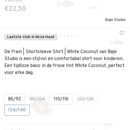
€45,00
€22,50
Baje Studio
•
•
•
•
•
Laatste stuk in deze maat
De Frain | Shortsleeve Shirt | White Coconut van Baje
Studio is een stijlvol en comfortabel shirt voor kinderen.
Een tijdloze basic in de frisse tint White Coconut, perfect
voor elke dag.
86/92
98/104
110/116
122/128
134/140