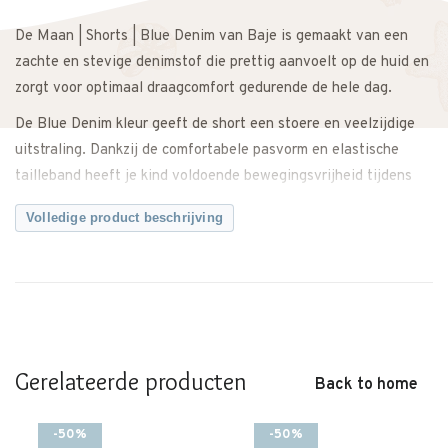
De Maan | Shorts | Blue Denim van Baje is gemaakt van een
zachte en stevige denimstof die prettig aanvoelt op de huid en
zorgt voor optimaal draagcomfort gedurende de hele dag.
De Blue Denim kleur geeft de short een stoere en veelzijdige
uitstraling. Dankzij de comfortabele pasvorm en elastische
tailleband heeft je kind voldoende bewegingsvrijheid tijdens
spelen, school en vakantie.
Volledige product beschrijving
Makkelijk te combineren met een T-shirt, sweater of blouse
voor een complete outfit. Zowel casual te dragen als iets
netter te stylen.
Een veelzijdige denim short met een tijdloze en moderne
uitstraling.
Gerelateerde producten
Back to home
Let op: dit merk valt groot.
Twijfel je over de maat? Neem gerust contact met ons op. We
-50%
-50%
meten de short graag voor je na, zodat je zeker weet dat je de