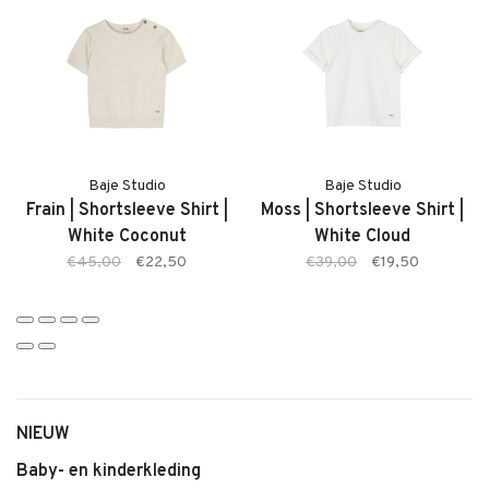
juiste maat bestelt.
Kenmerken:
• Maan Shorts van Baje
• Zachte, stevige denimstof
• Kleur: Blue Denim
• Elastische tailleband
Baje Studio
Baje Studio
Frain | Shortsleeve Shirt |
Moss | Shortsleeve Shirt |
• Comfortabele pasvorm
White Coconut
White Cloud
• Geschikt voor dagelijks gebruik
€45,00
€22,50
€39,00
€19,50
• Makkelijk te combineren
NIEUW
Baby- en kinderkleding