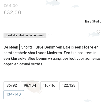
€64,00
€32,00
Baje Studio
•
•
•
•
•
Laatste stuk in deze maat
De Maan | Shorts | Blue Denim van Baje is een stoere en
comfortabele short voor kinderen. Een tijdloos item in
een klassieke Blue Denim wassing, perfect voor zomerse
dagen en casual outfits.
86/92
98/104
110/116
122/128
134/140