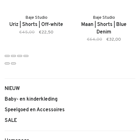
• Zachte, ademende stof
• Kleur: White Coconut
• Comfortabele pasvorm
Baje Studio
Baje Studio
Uriz | Shorts | Off-white
Maan | Shorts | Blue
• Tijdloze basic
Denim
€45,00
€22,50
• Makkelijk te combineren
€64,00
€32,00
NIEUW
Baby- en kinderkleding
Speelgoed en Accessoires
SALE