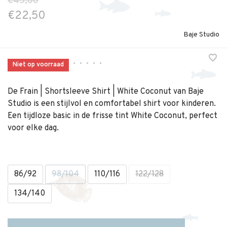
€45,00
€22,50
Baje Studio
•
•
•
•
•
Niet op voorraad
De Frain | Shortsleeve Shirt | White Coconut van Baje
Studio is een stijlvol en comfortabel shirt voor kinderen.
Een tijdloze basic in de frisse tint White Coconut, perfect
voor elke dag.
86/92
98/104
110/116
122/128
134/140