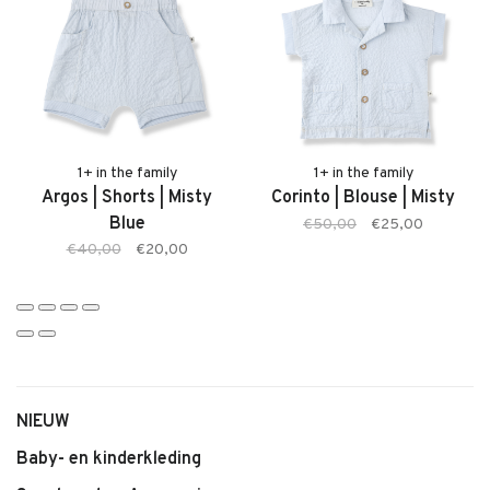
Twijfel je over de maat? Neem gerust contact met ons op. We
adviseren je graag.
Kenmerken:
• Filipos Jumpsuit van 1+ in the family
• Zachte, comfortabele stof
• Kleur: Taupe
1+ in the family
1+ in the family
Argos | Shorts | Misty
Corinto | Blouse | Misty
• Comfortabele pasvorm
Blue
€50,00
€25,00
• Geschikt voor baby’s en jonge kinderen
€40,00
€20,00
• Tijdloze en stijlvolle uitstraling
• Makkelijk te dragen en combineren
NIEUW
Baby- en kinderkleding