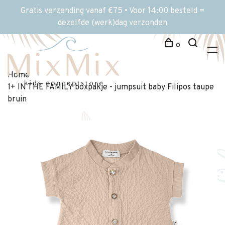
Gratis verzending vanaf €75 • Voor 14:00 besteld =
dezelfde (werk)dag verzonden
0
Home
1+ IN THE FAMILY boxpakje - jumpsuit baby Filipos taupe
bruin