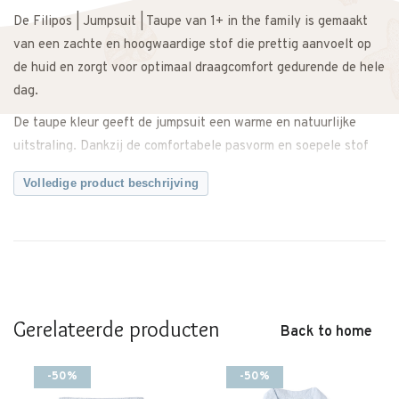
De Filipos | Jumpsuit | Taupe van 1+ in the family is gemaakt
van een zachte en hoogwaardige stof die prettig aanvoelt op
de huid en zorgt voor optimaal draagcomfort gedurende de hele
dag.
De taupe kleur geeft de jumpsuit een warme en natuurlijke
uitstraling. Dankzij de comfortabele pasvorm en soepele stof
heeft je kindje voldoende bewegingsvrijheid tijdens spelen,
Volledige product beschrijving
kruipen of slapen. Een praktische keuze die zowel comfortabel
als stijlvol is.
Makkelijk te dragen als complete outfit op zichzelf, en
eenvoudig te combineren met een vestje of sokjes op koelere
dagen. Ideaal voor thuis, onderweg of als comfortabele
basislook.
Gerelateerde producten
Back to home
Een comfortabele en tijdloze jumpsuit met een rustige, neutrale
uitstraling.
-50%
-50%