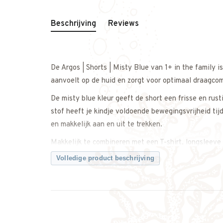
Beschrijving
Reviews
De Argos | Shorts | Misty Blue van 1+ in the family 
aanvoelt op de huid en zorgt voor optimaal draagco
De misty blue kleur geeft de short een frisse en rus
stof heeft je kindje voldoende bewegingsvrijheid ti
en makkelijk aan en uit te trekken.
Makkelijk te combineren met een T-shirt, longsleeve 
casual als iets netter te dragen.
Volledige product beschrijving
Een comfortabele en tijdloze short met een natuurlijk
Twijfel je over de maat? Neem gerust contact met on
Kenmerken: