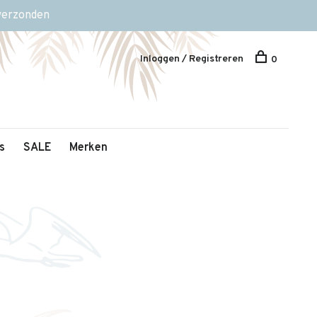
 verzonden
Inloggen / Registreren
0
s
SALE
Merken