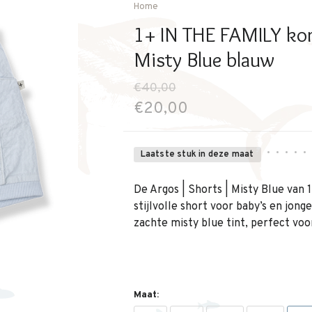
Home
1+ IN THE FAMILY kor
Misty Blue blauw
€40,00
€20,00
•
•
•
•
•
Laatste stuk in deze maat
De Argos | Shorts | Misty Blue van 
stijlvolle short voor baby’s en jong
zachte misty blue tint, perfect voo
Maat: