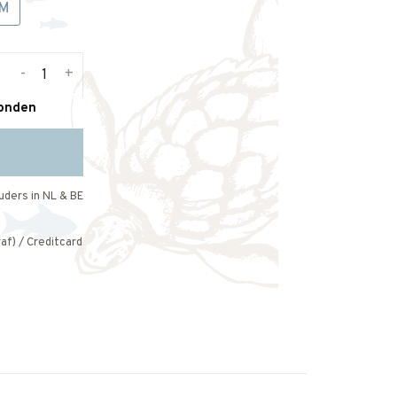
M
-
+
zonden
uders in NL & BE
af) / Creditcard