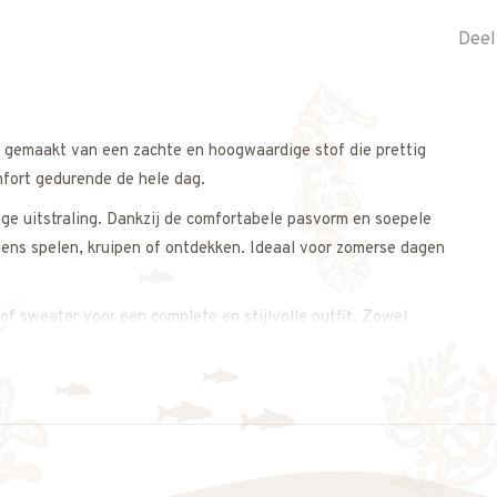
Deel
is gemaakt van een zachte en hoogwaardige stof die prettig
mfort gedurende de hele dag.
tige uitstraling. Dankzij de comfortabele pasvorm en soepele
jdens spelen, kruipen of ontdekken. Ideaal voor zomerse dagen
of sweater voor een complete en stijlvolle outfit. Zowel
e uitstraling.
s op. We adviseren je graag.