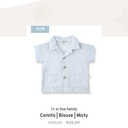
-50%
1+ in the family
Corinto | Blouse | Misty
€50,00
€25,00