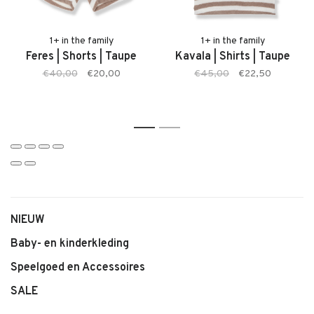
• Zachte, comfortabele stof
• Kleur: Blossom
• Comfortabele pasvorm
1+ in the family
1+ in the family
Feres | Shorts | Taupe
Kavala | Shirts | Taupe
• Geschikt voor baby’s en jonge kinderen
€40,00
€20,00
€45,00
€22,50
• Tijdloze en stijlvolle uitstraling
• Makkelijk te combineren
1
2
NIEUW
Baby- en kinderkleding
Speelgoed en Accessoires
SALE