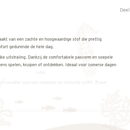
Deel
maakt van een zachte en hoogwaardige stof die prettig
mfort gedurende de hele dag.
jke uitstraling. Dankzij de comfortabele pasvorm en soepele
jdens spelen, kruipen of ontdekken. Ideaal voor zomerse dagen
of sweater voor een complete en stijlvolle outfit. Zowel
eutrale uitstraling.
s op. We adviseren je graag.