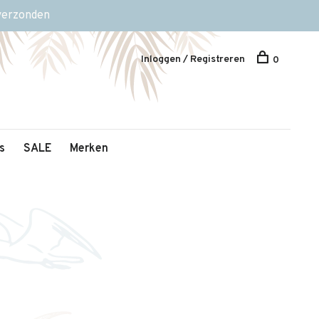
 verzonden
Inloggen / Registreren
0
s
SALE
Merken