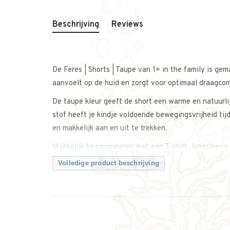
Beschrijving
Reviews
De Feres | Shorts | Taupe van 1+ in the family is ge
aanvoelt op de huid en zorgt voor optimaal draagco
De taupe kleur geeft de short een warme en natuurli
stof heeft je kindje voldoende bewegingsvrijheid ti
en makkelijk aan en uit te trekken.
Makkelijk te combineren met een T-shirt, longsleeve 
casual als iets netter te dragen.
Volledige product beschrijving
Een comfortabele en tijdloze short met een rustige, n
Twijfel je over de maat? Neem gerust contact met on
Kenmerken: