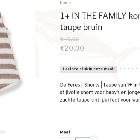
Home
1+ IN THE FAMILY kor
taupe bruin
€40,00
€20,00
•
•
•
•
•
Laatste stuk in deze maat
De Feres | Shorts | Taupe van 1+ in
stijlvolle short voor baby’s en jong
zachte taupe tint, perfect voor wa
Maat: