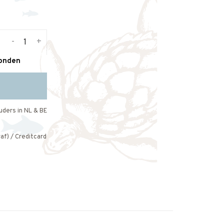
-
+
zonden
uders in NL & BE
af) / Creditcard