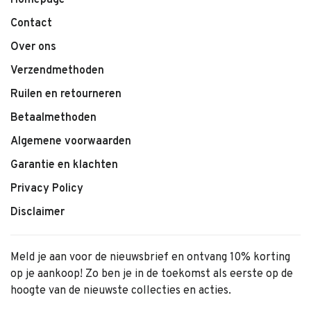
Homepage
• Comfortabele pasvorm
Contact
• Geschikt voor baby’s
Over ons
• Makkelijk te combineren
Verzendmethoden
Ruilen en retourneren
Betaalmethoden
Algemene voorwaarden
Garantie en klachten
Privacy Policy
Disclaimer
Meld je aan voor de nieuwsbrief en ontvang 10% korting
op je aankoop! Zo ben je in de toekomst als eerste op de
hoogte van de nieuwste collecties en acties.