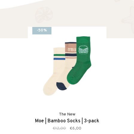
-50%
The New
Moe | Bamboo Socks | 3-pack
€12,00
€6,00