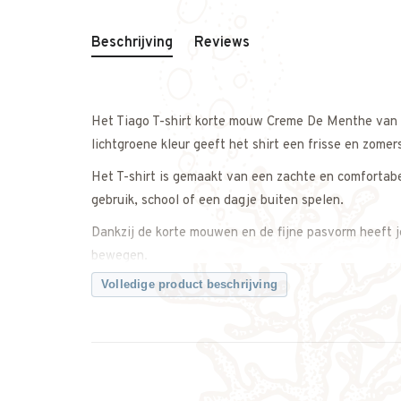
Beschrijving
Reviews
Het Tiago T-shirt korte mouw Creme De Menthe van
lichtgroene kleur geeft het shirt een frisse en zomers
Het T-shirt is gemaakt van een zachte en comfortabel
gebruik, school of een dagje buiten spelen.
Dankzij de korte mouwen en de fijne pasvorm heeft j
bewegen.
Volledige product beschrijving
Makkelijk te combineren met een korte broek, jeans o
Een comfortabel en stijlvol T-shirt dat perfect is voo
Twijfel je ergens over? Neem gerust contact met ons
Kenmerken