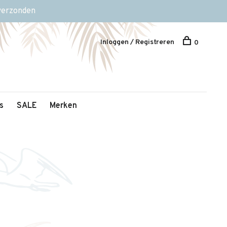
 verzonden
Inloggen / Registreren
0
s
SALE
Merken