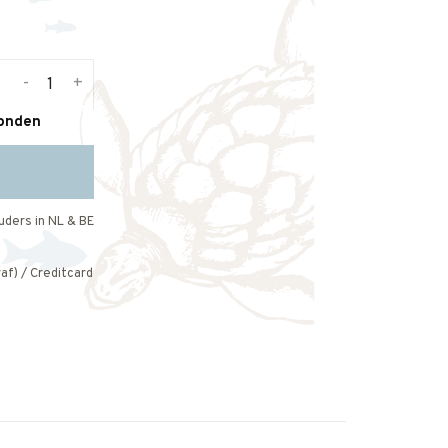
-
+
zonden
uders in NL & BE
af) / Creditcard