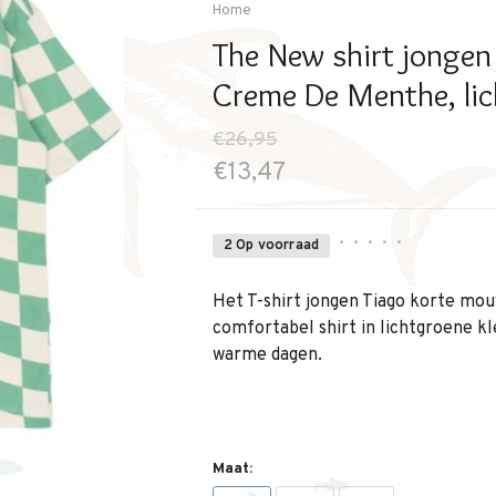
Home
The New shirt jongen
Creme De Menthe, li
€26,95
€13,47
•
•
•
•
•
2 Op voorraad
Het T-shirt jongen Tiago korte m
comfortabel shirt in lichtgroene kl
warme dagen.
Maat: