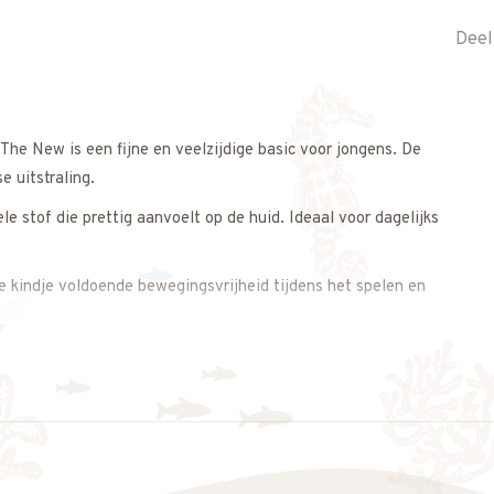
Deel
The New
is een fijne en veelzijdige basic voor jongens. De
e uitstraling.
e stof die prettig aanvoelt op de huid. Ideaal voor dagelijks
e kindje voldoende bewegingsvrijheid tijdens het spelen en
The New
f joggingbroek voor een casual outfit.
r elke dag.
 op. We adviseren je graag.